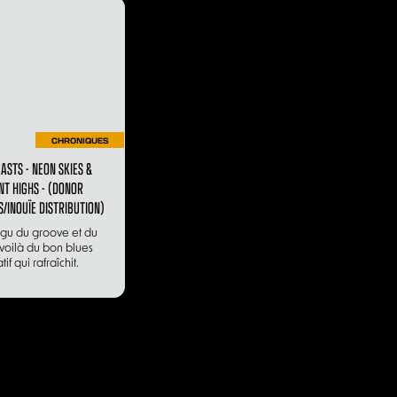
CHRONIQUES
ASTS - NEON SKIES &
NT HIGHS - (DONOR
/INOUÏE DISTRIBUTION)
igu du groove et du
voilà du bon blues
tif qui rafraîchit.