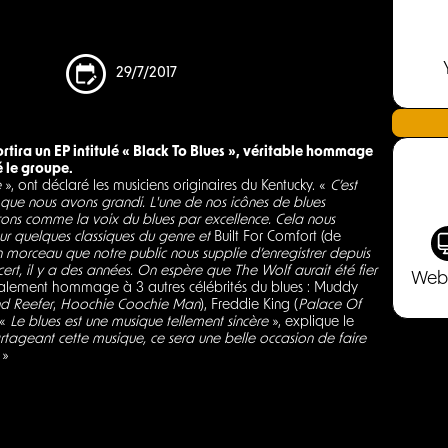
29/7/2017
rtira un EP intitulé « Black To Blues », véritable hommage
é le groupe.
e
», ont déclaré les musiciens originaires du Kentucky. «
C’est
ue nous avons grandi. L'une de nos icônes de blues
rons comme la voix du blues par excellence. Cela nous
ur quelques classiques du genre et
Built For Comfort (de
 un morceau que notre public nous supplie d’enregistrer depuis
t, il y a des années. On espère que The Wolf aurait été fier
Web
lement hommage à 3 autres célébrités du blues : Muddy
 Reefer
,
Hoochie Coochie Man
), Freddie King (
Palace Of
 «
Le blues est une musique tellement sincère
», explique le
rtageant cette musique, ce sera une belle occasion de faire
»