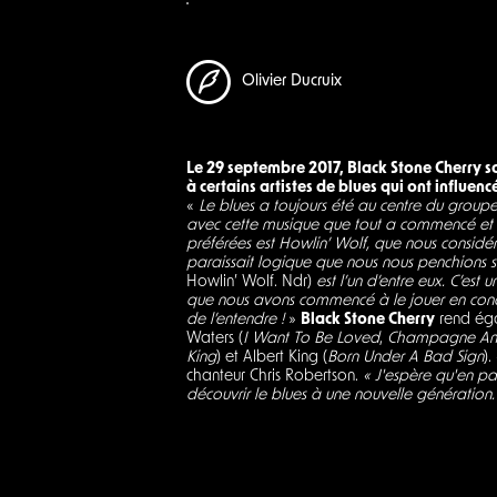
Olivier Ducruix
Le 29 septembre 2017, Black Stone Cherry so
à certains artistes de blues qui ont influenc
«
Le blues a toujours été au centre du group
avec cette musique que tout a commencé et q
préférées est Howlin’ Wolf, que nous considé
paraissait logique que nous nous penchions s
Howlin’ Wolf. Ndr)
est l’un d’entre eux. C’est
que nous avons commencé à le jouer en concer
de l’entendre !
»
Black Stone Cherry
rend éga
Waters (
I Want To Be Loved
,
Champagne And
King
) et Albert King (
Born Under A Bad Sign
).
chanteur Chris Robertson.
« J'espère qu'en pa
découvrir le blues à une nouvelle génération.