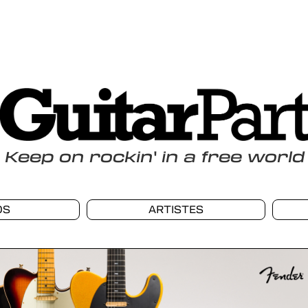
Keep
on
rockin
'
in a free world
OS
ARTISTES