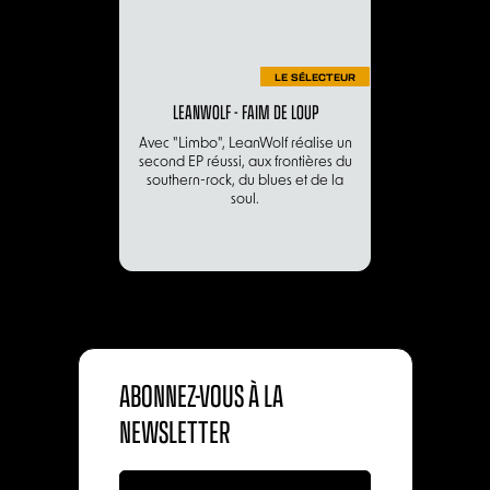
LE SÉLECTEUR
LEANWOLF - FAIM DE LOUP
Avec "Limbo", LeanWolf réalise un
second EP réussi, aux frontières du
southern-rock, du blues et de la
soul.
ABONNEZ-VOUS À LA
NEWSLETTER