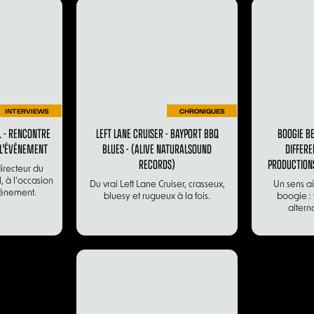
INTERVIEWS
CHRONIQUES
L - RENCONTRE
LEFT LANE CRUISER - BAYPORT BBQ
BOOGIE BE
 L'ÉVÉNEMENT
BLUES - (ALIVE NATURALSOUND
DIFFERE
RECORDS)
PRODUCTIONS
irecteur du
, à l'occasion
Du vrai Left Lane Cruiser, crasseux,
Un sens a
vénement.
bluesy et rugueux à la fois.
boogie : 
alterna