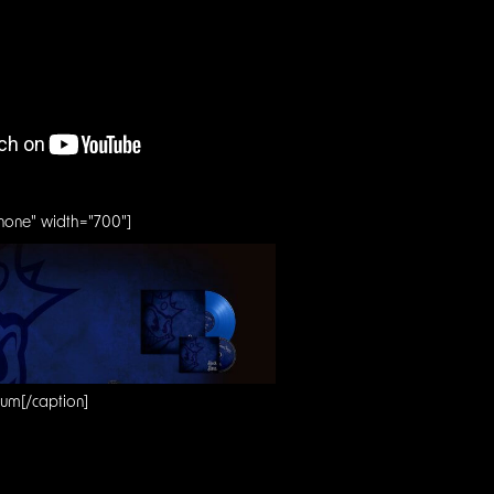
nnone" width="700"]
bum[/caption]