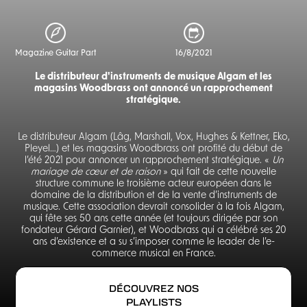
Magazine Guitar Part
16/8/2021
Le distributeur d'instruments de musique Algam et les
magasins Woodbrass ont annoncé un rapprochement
stratégique.
Le distributeur Algam (Lâg, Marshall, Vox, Hughes & Kettner, Eko,
Pleyel…) et les magasins Woodbrass ont profité du début de
l’été 2021 pour annoncer un rapprochement stratégique. «
Un
mariage de cœur et de raison
» qui fait de cette nouvelle
structure commune le troisième acteur européen dans le
domaine de la distribution et de la vente d’instruments de
musique. Cette association devrait consolider à la fois Algam,
qui fête ses 50 ans cette année (et toujours dirigée par son
fondateur Gérard Garnier), et Woodbrass qui a célébré ses 20
ans d’existence et a su s’imposer comme le leader de l’e-
commerce musical en France.
DÉCOUVREZ NOS
PLAYLISTS