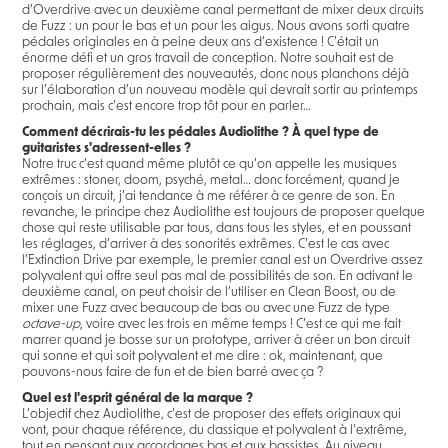
d’Overdrive avec un deuxième canal permettant de mixer deux circuits
de Fuzz : un pour le bas et un pour les aigus. Nous avons sorti quatre
pédales originales en à peine deux ans d’existence ! C’était un
énorme défi et un gros travail de conception. Notre souhait est de
proposer régulièrement des nouveautés, donc nous planchons déjà
sur l’élaboration d’un nouveau modèle qui devrait sortir au printemps
prochain, mais c’est encore trop tôt pour en parler…
Comment décrirais-tu les pédales Audiolithe ? À quel type de
guitaristes s'adressent-elles ?
Notre truc c’est quand même plutôt ce qu’on appelle les musiques
extrêmes : stoner, doom, psyché, metal… donc forcément, quand je
conçois un circuit, j’ai tendance à me référer à ce genre de son. En
revanche, le principe chez Audiolithe est toujours de proposer quelque
chose qui reste utilisable par tous, dans tous les styles, et en poussant
les réglages, d’arriver à des sonorités extrêmes. C’est le cas avec
l’Extinction Drive par exemple, le premier canal est un Overdrive assez
polyvalent qui offre seul pas mal de possibilités de son. En activant le
deuxième canal, on peut choisir de l’utiliser en Clean Boost, ou de
mixer une Fuzz avec beaucoup de bas ou avec une Fuzz de type
octave-up
, voire avec les trois en même temps ! C’est ce qui me fait
marrer quand je bosse sur un prototype, arriver à créer un bon circuit
qui sonne et qui soit polyvalent et me dire : ok, maintenant, que
pouvons-nous faire de fun et de bien barré avec ça ?
Quel est l'esprit général de la marque ?
L’objectif chez Audiolithe, c’est de proposer des effets originaux qui
vont, pour chaque référence, du classique et polyvalent à l’extrême,
tout en pensant aux accordages bas et aux bassistes. Au niveau