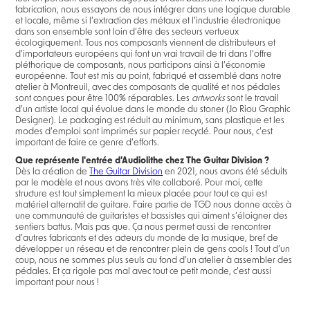
fabrication, nous essayons de nous intégrer dans une logique durable
et locale, même si l’extraction des métaux et l’industrie électronique
dans son ensemble sont loin d’être des secteurs vertueux
écologiquement. Tous nos composants viennent de distributeurs et
d’importateurs européens qui font un vrai travail de tri dans l’offre
pléthorique de composants, nous participons ainsi à l’économie
européenne. Tout est mis au point, fabriqué et assemblé dans notre
atelier à Montreuil, avec des composants de qualité et nos pédales
sont conçues pour être 100% réparables. Les
artworks
sont le travail
d’un artiste local qui évolue dans le monde du stoner (Jo Riou Graphic
Designer). Le packaging est réduit au minimum, sans plastique et les
modes d’emploi sont imprimés sur papier recyclé. Pour nous, c’est
important de faire ce genre d’efforts.
Que représente l'entrée d’Audiolithe chez The Guitar Division ?
Dès la création de
The Guitar Division
en 2021, nous avons été séduits
par le modèle et nous avons très vite collaboré. Pour moi, cette
structure est tout simplement la mieux placée pour tout ce qui est
matériel alternatif de guitare. Faire partie de TGD nous donne accès à
une communauté de guitaristes et bassistes qui aiment s’éloigner des
sentiers battus. Mais pas que. Ça nous permet aussi de rencontrer
d’autres fabricants et des acteurs du monde de la musique, bref de
développer un réseau et de rencontrer plein de gens cools ! Tout d’un
coup, nous ne sommes plus seuls au fond d’un atelier à assembler des
pédales. Et ça rigole pas mal avec tout ce petit monde, c’est aussi
important pour nous !