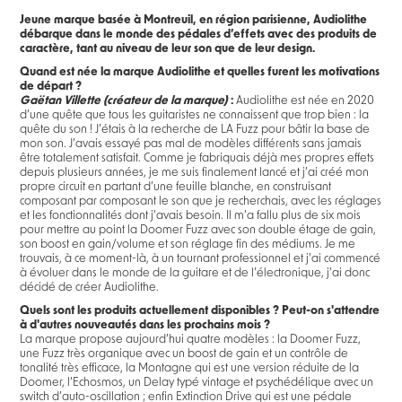
Jeune marque basée à Montreuil, en région parisienne, Audiolithe
débarque dans le monde des pédales d’effets avec des produits de
caractère, tant au niveau de leur son que de leur design.
Quand est née la marque Audiolithe et quelles furent les motivations
de départ ?
Gaëtan Villette (créateur de la marque)
:
Audiolithe est née en 2020
d’une quête que tous les guitaristes ne connaissent que trop bien : la
quête du son ! J’étais à la recherche de LA Fuzz pour bâtir la base de
mon son. J’avais essayé pas mal de modèles différents sans jamais
être totalement satisfait. Comme je fabriquais déjà mes propres effets
depuis plusieurs années, je me suis finalement lancé et j’ai créé mon
propre circuit en partant d’une feuille blanche, en construisant
composant par composant le son que je recherchais, avec les réglages
et les fonctionnalités dont j’avais besoin. Il m’a fallu plus de six mois
pour mettre au point la Doomer Fuzz avec son double étage de gain,
son boost en gain/volume et son réglage fin des médiums. Je me
trouvais, à ce moment-là, à un tournant professionnel et j’ai commencé
à évoluer dans le monde de la guitare et de l’électronique, j’ai donc
décidé de créer Audiolithe.
Quels sont les produits actuellement disponibles ? Peut-on s'attendre
à d'autres nouveautés dans les prochains mois ?
La marque propose aujourd’hui quatre modèles : la Doomer Fuzz,
une Fuzz très organique avec un boost de gain et un contrôle de
tonalité très efficace, la Montagne qui est une version réduite de la
Doomer, l’Echosmos, un Delay typé vintage et psychédélique avec un
switch d’auto-oscillation ; enfin Extinction Drive qui est une pédale