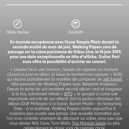
Olivier Ducruix
5/6/2019
En tournée européenne avec Stone Temple Pilots durant la
seconde moitié du mois de juin, Walking Papers sera de
passage sur la scène parisienne du Gibus Live, le 15 juin 2019,
pour une date exceptionnelle en tête d'affiche. Guitar Part
vous offre la possibilité d'assister au concert.
«
Quand j'écris une chanson, j'essaie de capturer un moment.
Quand je joue en direct, je laisse le moment me capturer.
» Voilà
qui résume parfaitement la manière de composer de
Jeff Angell
,
tête-pensante de Walking Papers avec Benjamin Anderson.
Depuis la sortie de son excellent second album racé et fougueux
à la fois, sobrement intitulé «
WP2
», le groupe a connu une
importante refonte de son effectif. Exit la section rythmique des
débuts (Duff McKagan à la basse, Barrett Martin - ex-Screaming
Trees - à la batterie), Walking Papers abrite aujourd'hui 6
musiciens plus soudés que jamais. Une nouvelle formation que
l'on vous conseille vivement de découvrir sur scène, pour peu que
vous aimiez Nick Cave, Tom Waits,
The Magpie Salute
ou plus
généralement le classic rock de premier choix.