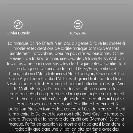
Olivier Ducruix
16/5/2016
La marque Dr. No Effects n'est pas du genre à faire les choses à
moitié et les créations de ladite marque sont souvent tout
simplement incroyables, pour ne pas dire éblouissantes. On se
souvient de la Roadrunner, une pédale Octaver/Fuzz/Wah au
look très américain avec ses ailes de chaque côté du boîtier tout
en longueur, ou encore de la 11:11 (Fuzz/Filter) sortie de
l'imagination d'Alain Johannes (Mark Lanegan, Queens Of The
Stone Age, Them Crooked Vultures et grand habitué des Desert
Session chères à Josh Homme) et de son hallucinant design. Avec
la MotherBrain, le Dr. néerlandais se fait une nouvelle fois
remarquer. Voici une pédale de Delay analogique qui pourrait
fort bien être le centre névralgique de tout pedalboard qui se
respecte avec une décoration très « film d'horreur » et 3
potentiomètres en forme de... cerveaux ! Ces derniers contrôlent
le mix entre le Delay et le son non traité (Wet/Dry), le temps de
retard (Present) et le nombre de répétitions (Memory). Selon la
marque, l'effet en question se montre à l'aise aussi bien dans le
rockabilly que dans une utilisation plus extrême avec des