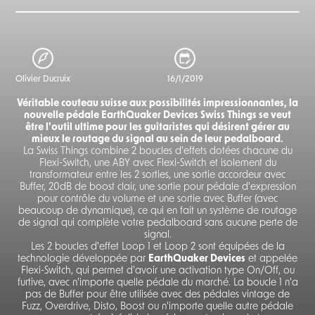
Olivier Ducruix
16/1/2019
Véritable couteau suisse aux possibilités impressionnantes, la
nouvelle pédale EarthQuaker Devices Swiss Things se veut
être l'outil ultime pour les guitaristes qui désirent gérer au
mieux le routage du signal au sein de leur pedalboard.
La Swiss Things combine 2 boucles d'effets dotées chacune du
Flexi-Switch, une ABY avec Flexi-Switch et isolement du
transformateur entre les 2 sorties, une sortie accordeur avec
Buffer, 20dB de boost clair, une sortie pour pédale d'expression
pour contrôle du volume et une sortie avec Buffer (avec
beaucoup de dynamique), ce qui en fait un système de routage
de signal qui complète votre pedalboard sans aucune perte de
signal.
Les 2 boucles d'effet Loop 1 et Loop 2 sont équipées de la
technologie développée par
EarthQuaker Devices
et appelée
Flexi-Switch, qui permet d'avoir une activation type On/Off, ou
furtive, avec n'importe quelle pédale du marché. La boucle 1 n'a
pas de Buffer pour être utilisée avec des pédales vintage de
Fuzz, Overdrive, Disto, Boost ou n'importe quelle autre pédale