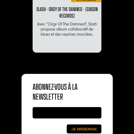
SLASH - ORGY OF THE DAMNED - (GIBSON
RECORDS)
Avec "Orgy Of The Damned", Slash
propose album collaboratif de
blues et des reprises musclées.
ABONNEZ-VOUS À LA
NEWSLETTER