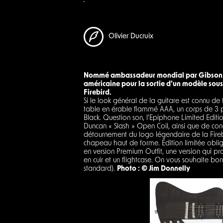
Olivier Ducruix
Nommé ambassadeur mondial par Gibson en 2
américaine pour la sortie d’un modèle sous
Firebird.
Si le look général de la guitare est connu d
table en érable flammé AAA, un corps de 3 pi
Black. Question son, l’Epiphone Limited Edit
Duncan « Slash » Open Coil, ainsi que de c
détournement du logo légendaire de la Firebi
chapeau haut de forme. Édition limitée obli
en version Premium Outfit, une version qui p
en cuir et un flightcase. On vous souhaite bon
standard).
Photo : © Jim Donnelly