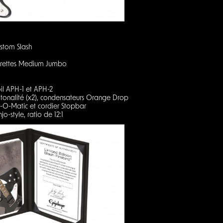
ustom Slash
2 frettes Medium Jumbo
l APH-1 et APH-2
 tonalité (x2), condensateurs Orange Drop
O-Matic et cordier Stopbar
o-style, ratio de 12:1