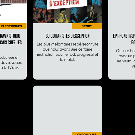
ÉLECTRIQUES
STORY
HAWK STUDIO
30 GUITARISTES D’EXCEPTION
EPIPHONE INS
ÇAIS CHEZ LES
19
Les plus mélomanes repéreront vite
que nous avons une certaine
Guitare hor
inclination pour le rock progressif et
avec un p
oducteur et
le metal.
nerveux, la
e des réseaux
ve
o & TV), est
.
CHRONIQUES