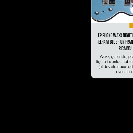
EPIPHONE WAXX NIGHT
PELHAM BLUE - UN FRAN
RICAINS !
Waxx, guitariste, pr
figure incontournabl
(et des plateaux radi
avant tou..