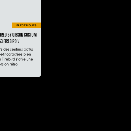
ÉLECTRIQUES
PIRED BY GIBSON CUSTOM
63 FIREBIRD V
s des sentiers battus
etit caractère bien
 Firebird s’offre une
rsion rétro.