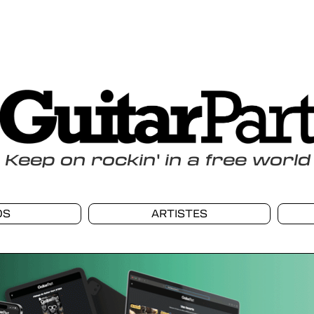
Keep
on
rockin
'
in a free world
OS
ARTISTES