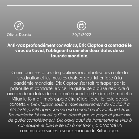
Olivier Ducruix
20/5/2022
Anti-vax profondément convaincu, Eric Clapton a contracté le
virus du Covid, l’obligeant à annuler deux dates de sa
tournée mondiale.
Connu pour ses prises de positions rocambolesques contre la
vaccination et les mesures choisies pour lutter face à la
pandémie mondiale, Eric Clapton s’est fait rattraper par la
patrouille et contracté le virus. Le guitariste a dû se résoudre à
annuler deux dates de sa tournée mondiale (Zurich le 17 mai et à
Milan le 18 mai), mais espère être rétabli pour le reste de ses
concerts. «
Eric Clapton souffre malheureusement du Covid. Il a
été testé positif après son second concert au Royal Albert Hall.
Ses médecins lui ont dit qu’il ne devait pas voyager et jouer afin
de guérir complètement. Eric craint aussi de transmettre le virus à
son équipe et bien entendu à ses fans
», a annoncé un
communiqué sur les réseaux sociaux du Britannique.