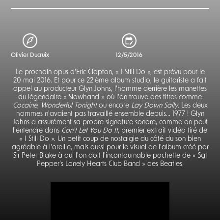
Olivier Ducruix
12/5/2016
Le prochain opus d'Eric Clapton, « I Still Do », est prévu pour le
20 mai 2016. Et pour ce 22ième album studio, le guitariste a fait
appel au producteur Glyn Johns, l'homme derrière les manettes
du légendaire « Slowhand » où l'on trouve des titres comme
Cocaine
,
Wonderful Tonight
ou encore
Lay Down Sally
. Les deux
hommes n'avaient pas travaillé ensemble depuis... 1977 ! Glyn
Johns a assurément sa propre signature sonore, comme on peut
l'entendre dans
Can't Let You Do It
, premier extrait vidéo tiré de
« I Still Do ». Un petit coup de nostalgie du côté du son bien
agréable à l'oreille, mais aussi pour le visuel de l'album créé par
Sir Peter Blake à qui l'on doit l'incontournable pochette de « Sgt
Pepper’s Lonely Hearts Club Band » des Beatles.