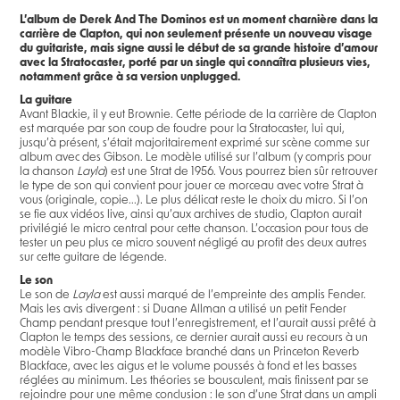
L’album de Derek And The Dominos est un moment charnière dans la
carrière de Clapton, qui non seulement présente un nouveau visage
du guitariste, mais signe aussi le début de sa grande histoire d’amour
avec la Stratocaster, porté par un single qui connaîtra plusieurs vies,
notamment grâce à sa version unplugged.
La guitare
Avant Blackie, il y eut Brownie. Cette période de la carrière de Clapton
est marquée par son coup de foudre pour la Stratocaster, lui qui,
jusqu’à présent, s’était majoritairement exprimé sur scène comme sur
album avec des Gibson. Le modèle utilisé sur l’album (y compris pour
la chanson
Layla
) est une Strat de 1956. Vous pourrez bien sûr retrouver
le type de son qui convient pour jouer ce morceau avec votre Strat à
vous (originale, copie...). Le plus délicat reste le choix du micro. Si l’on
se fie aux vidéos live, ainsi qu’aux archives de studio, Clapton aurait
privilégié le micro central pour cette chanson. L’occasion pour tous de
tester un peu plus ce micro souvent négligé au profit des deux autres
sur cette guitare de légende.
Le son
Le son de
Layla
est aussi marqué de l’empreinte des amplis Fender.
Mais les avis divergent : si Duane Allman a utilisé un petit Fender
Champ pendant presque tout l’enregistrement, et l’aurait aussi prêté à
Clapton le temps des sessions, ce dernier aurait aussi eu recours à un
modèle Vibro-Champ Blackface branché dans un Princeton Reverb
Blackface, avec les aigus et le volume poussés à fond et les basses
réglées au minimum. Les théories se bousculent, mais finissent par se
rejoindre pour une même conclusion : le son d’une Strat dans un ampli