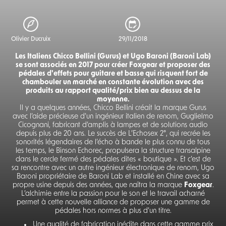
Olivier Ducruix
29/11/2018
Les Italiens Chicco Bellini (Gurus) et Ugo Baroni (Baroni Lab)
se sont associés en 2017 pour créer Foxgear et proposer des
pédales d'effets pour guitare et basse qui risquent fort de
chambouler un marché en constante évolution avec des
produits au rapport qualité/prix bien au dessus de la
moyenne.
Il y a quelques années, Chicco Bellini créait la marque Gurus
avec l’aide précieuse d’un ingénieur italien de renom, Guglielmo
Cicognani, fabricant d’amplis à lampes et de solutions audio
depuis plus de 20 ans. Le succès de L’Echosex 2°, qui recrée les
sonorités légendaires de l’écho à bande le plus connu de tous
les temps, le Binson Echorec, propulsera la structure transalpine
dans le cercle fermé des pédales dites « boutique ». Et c’est de
sa rencontre avec un autre ingénieur électronique de renom, Ugo
Baroni propriétaire de Baroni Lab et installé en Chine avec sa
propre usine depuis des années, que naîtra la marque
Foxgear
.
L’alchimie entre la passion pour le son et le travail acharné
permet à cette nouvelle alliance de proposer une gamme de
pédales hors normes à plus d’un titre.
Une qualité de fabrication inédite dans cette gamme prix