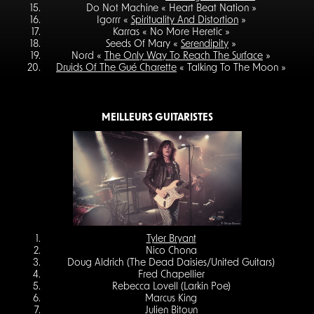
Do Not Machine « Heart Beat Nation »
Igorrr «
Spirituality And Distortion
»
Karras « No More Heretic »
Seeds Of Mary «
Serendipity
»
Nord «
The Only Way To Reach The Surface
»
Druids Of The Gué Charette
« Talking To The Moon »
MEILLEURS GUITARISTES
Tyler Bryant
Nico Chona
Doug Aldrich (The Dead Daisies/United Guitars)
Fred Chapellier
Rebecca Lovell (Larkin Poe)
Marcus King
Julien Bitoun