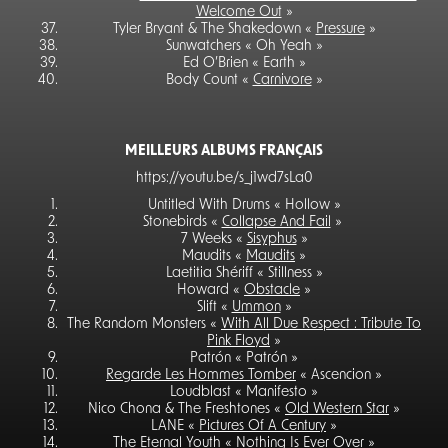
Welcome Out
»
Tyler Bryant & The Shakedown «
Pressure
»
Sunwatchers « Oh Yeah »
Ed O’Brien « Earth »
Body Count «
Carnivore
»
MEILLEURS ALBUMS FRANÇAIS
https://youtu.be/s_j1wd7sLa0
Untitled With Drums « Hollow »
Stonebirds «
Collapse And Fail
»
7 Weeks «
Sisyphus
»
Maudits «
Maudits
»
Laetitia Shériff « Stillness »
Howard «
Obstacle
»
Slift «
Ummon
»
The Random Monsters «
With All Due Respect : Tribute To
Pink Floyd
»
Patrón « Patrón »
Regarde Les Hommes Tomber
« Ascencion »
Loudblast « Manifesto »
Nico Chona & The Freshtones «
Old Western Star
»
LANE «
Pictures Of A Century
»
The Eternal Youth «
Nothing Is Ever Over
»