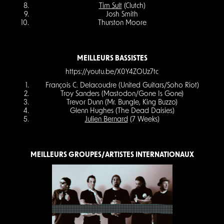
Tim Sult
(Clutch)
Josh Smith
Thurston Moore
MEILLEURS BASSISTES
https://youtu.be/X0Y4ZOUz7tc
François C. Delacoudre (United Guitars/Soho Riot)
Troy Sanders (Mastodon/Gone Is Gone)
Trevor Dunn (Mr. Bungle, King Buzzo)
Glenn Hughes (The Dead Daisies)
Julien Bernard
(7 Weeks)
MEILLEURS GROUPES/ARTISTES INTERNATIONAUX