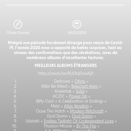
Olivier Ducruix
28/12/2020
Malgré une période forcément étrange pour cause de Covid-
19, l'année 2020 nous a apporté de belles surprises, tant au
niveau des confirmations que des révélations, avec de
nombreux albums d'excellentes factures.
MEILLEURS ALBUMS ÉTRANGERS
https://youtu.be/KUDbj0oeAj0
Deftones «
Ohms
»
Killer Be Killed «
Reluctant Hero
»
Kvelertak «
Splid
»
AC/DC «
Power Up
»
Biffy Clyro « A Celebration of Endings »
Metz «
Atlas Vending
»
Close The Hatch «
Modern Witchcraft
»
God Damn «
God Damn
»
Sólstafir «
Endless Twilight Of Codependent Love
»
Thurston Moore «
By The Fire
»