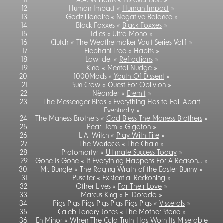
A.A. Williams «
Forever Blue
»
Human Impact «
Human Impact
»
Godzillionaire «
Negative Balance
»
Black Foxxes «
Black Foxxes
»
Idles «
Ultra Mono
»
Clutch « The Weathermaker Vault Series Vol.1 »
Elephant Tree «
Habits
»
Lowrider «
Refractions
»
Kind «
Mental Nudge
»
1000Mods «
Youth Of Dissent
»
Sun Crow «
Quest For Oblivion
»
Nèander «
Eremit
»
The Messenger Birds «
Everything Has to Fall Apart
Eventually
»
The Maness Brothers «
God Bless The Maness Brothers
»
Pearl Jam « Gigaton »
L.A. Witch «
Play With Fire
»
The Warlocks «
The Chain
»
Protomartyr «
Ultimate Success Today
»
Gone Is Gone «
If Everything Happens For A Reason…
»
Mr. Bungle « The Raging Wrath of the Easter Bunny »
Puscifer «
Existential Reckoning
»
Other Lives «
For Their Love
»
Marcus King «
El Dorado
»
Pigs Pigs Pigs Pigs Pigs Pigs Pigs «
Viscerals
»
Caleb Landry Jones « The Mother Stone »
En Minor «
When The Cold Truth Has Worn Its Miserable