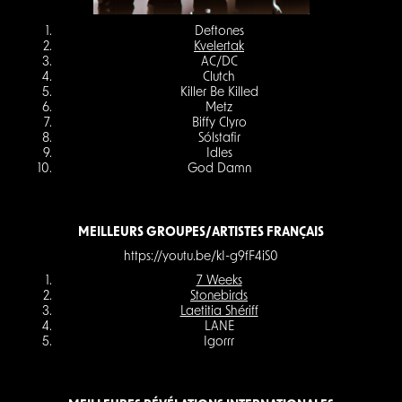
Deftones
Kvelertak
AC/DC
Clutch
Killer Be Killed
Metz
Biffy Clyro
Sólstafir
Idles
God Damn
MEILLEURS GROUPES/ARTISTES FRANÇAIS
https://youtu.be/kI-g9fF4iS0
7 Weeks
Stonebirds
Laetitia Shériff
LANE
Igorrr