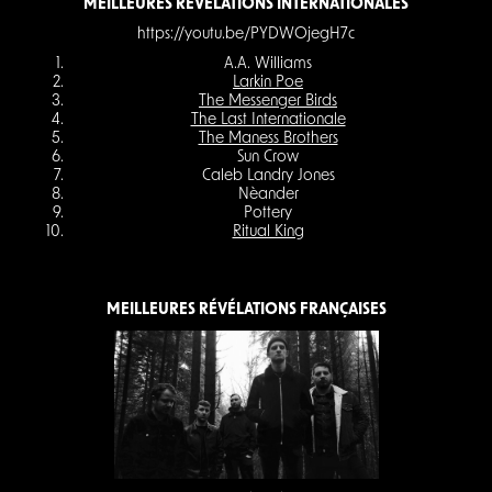
MEILLEURES RÉVÉLATIONS INTERNATIONALES
https://youtu.be/PYDWOjegH7c
A.A. Williams
Larkin Poe
The Messenger Birds
The Last Internationale
The Maness Brothers
Sun Crow
Caleb Landry Jones
Nèander
Pottery
Ritual King
MEILLEURES RÉVÉLATIONS FRANÇAISES