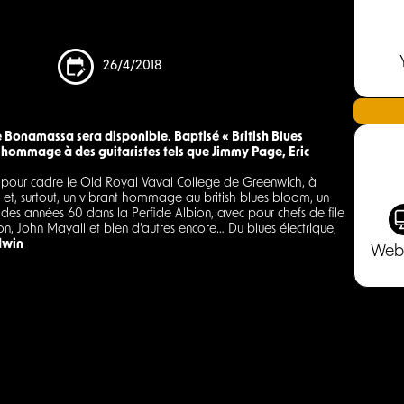
26/4/2018
e Bonamassa sera disponible. Baptisé « British Blues
e hommage à des guitaristes tels que Jimmy Page, Eric
vec pour cadre le Old Royal Vaval College de Greenwich, à
e et, surtout, un vibrant hommage au british blues bloom, un
s années 60 dans la Perfide Albion, avec pour chefs de file
don, John Mayall et bien d’autres encore… Du blues électrique,
dwin
Web