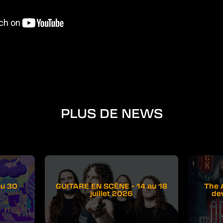
PLUS DE NEWS
au 30
GUITARE EN SCÈNE - 14 au 18
The 
juillet 2026
de