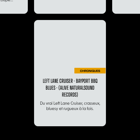
oupé...
CHRONIQUES
LEFT LANE CRUISER - BAYPORT BBQ
BLUES - (ALIVE NATURALSOUND
RECORDS)
Du vrai Left Lane Cruiser, crasseux,
bluesy et rugueux à la fois.