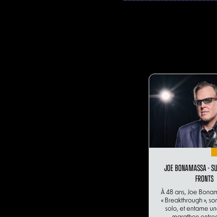
JOE BONAMASSA - SU
FRONTS
À 48 ans, Joe Bona
« Breakthrough », s
solo, et entame u