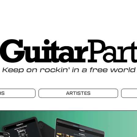
Keep
on
rockin
'
in a free world
OS
ARTISTES