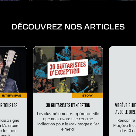
DÉCOUVREZ NOS ARTICLES
INTERVIEWS
STORY
R TOUS LES
30 GUITARISTES D’EXCEPTION
MEGÈVE BLUES
AVEC LE DIR
Les plus mélomanes repéreront vite
que nous avons une certaine
massa signe
Rencontre 
inclination pour le rock progressif et
on 17e album
Megève Blues 
le metal.
ne tournée
des 10 a