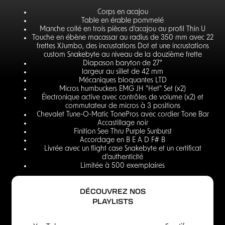
Corps en acajou
Table en érable pommelé
Manche collé en trois pièces d’acajou au profil Thin U
Touche en ébène macassar au radius de 350 mm avec 22
frettes XJumbo, des incrustations Dot et une incrustations
custom Snakebyte au niveau de la douzième frette
Diapason baryton de 27"
largeur au sillet de 42 mm
Mécaniques bloquantes LTD
Micros humbuckers EMG JH "Het" Set (x2)
Électronique active avec contrôles de volume (x2) et
commutateur de micros à 3 positions
Chevalet Tune-O-Matic TonePros avec cordier Tone Bar
Accastillage noir
Finition See Thru Purple Sunburst
Accordage en B E A D F# B
Livrée avec un flight case Snakebyte et un certificat
d’authenticité
Limitée à 500 exemplaires
DÉCOUVREZ NOS
PLAYLISTS