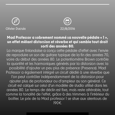
Olivier Ducruix
22/8/2016
Mad Professor a sobrement nommé sa nouvelle pédale « 1 »,
un effet mêlant distorsion et réverbe et qui semble tout droit
sorti des années 80.
La marque finlandaise a conçu cette pédale d'effet avec l'envie
de reproduire un son de guitare typique de la fin des années 70,
voire du début des années 80. Le potentiomètre Brown contrôle
la quantité et les harmoniques générés par la distorsion avec la
possibilité d'ajouter un peu plus de présence (Presence). Mad
Professor a également intégré un circuit dédié à une réverbe que
l'on peut contrôler indépendamment de la distorsion pour
ajouter plus de profondeur ou d'ampleur au son général. Ce
circuit est calqué sur celui d'un modèle de studio utilisé dans les
années 80. Le temps de déclin est fixe, mais reste altérable, tout
comme la tonalité de l'effet, grâce à des trimmers à l’intérieur du
boîtier. Le prix de la Mad professor 1 se situe aux alentours de
190€.