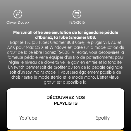
Olivier Ducruix
19/6/2016
Mercuriall offre une émulation de la légendaire pédale
d’Ibanez, la Tube Screamer 808.
Baptisé TSC (ou Tubes Creamer 808 Core), le plugin VST, AU et
AAX pour Mac OS X et Windows est basé sur la modélisation du
circuit de la célèbre Ibanez TS-808. À l'écran, vous découvrirez la
fameuse pédale verte équiper d'un trio de potentiomètres pour
régler le niveau de d’overdrive, le gain en entrée et la tonalité.
Un switch permet soit de profiter du son de la pédale originale,
soit d’un son moins crade. Il vous sera également possible de
choisir entre le mode stéréo et le mode mono. L'effet virtuel
gratuit est disponible
ici
.
DÉCOUVREZ NOS
PLAYLISTS
YouTube
Spotify