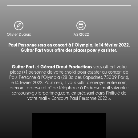
Olivier Ducruix
7/2/2022
Paul Personne sera en concert à l'Olympia, le 14 février 2022.
Guitar Part vous offre des places pour y assister.
Guitar Part
et
Gérard Drout Productions
vous offrent votre
place (+1 personne de votre choix) pour assister au concert de
Paul Personne à l'Olympia (28 Bd des Capucines, 75009 Paris),
le 14 février 2022. Pour cela, il vous suffit d’envoyer votre nom,
prénom, adresse et n° de téléphone à l’adresse mail suivante :
concours@guitarpartmag.com, en précisant dans l’intitulé de
votre mail « Concours Paul Personne 2022 ».