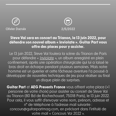
Olivier Ducruix
2/5/2022
Steve Vai sera en concert au Trianon, le 13 juin 2022, pour
défendre son nouvel album « Inviolate ». Guitar Part vous
offre des places pour y assister.
Le 13 juin 2022, Steve Vai foulera la scène du Trianon de Paris
pour défendre «
Inviolate
», un album enregistré en plein
confinement, après une opération chirurgicale qui lui a laissé le
bras droit en écharpe pendant plusieurs semaines. Mais notre
homme est un guerrier et cette fâcheuse aventure l'a poussé à
développer de nouvelles techniques de jeu pour réaliser au final
un disque plein de surprises.
Guitar Part
et
AEG Presents France
vous offrent votre place (+1
personne de votre choix) pour assister au concert de Steve Vai
au Trianon (80 Bd de Rochechouart, 75018 Paris), le 13 juin 2022.
Pour cela, il vous suffit d’envoyer votre nom, prénom, adresse et
n° de téléphone à l’adresse mail suivante :
concours@guitarpartmag.com, en précisant dans l’intitulé de
votre mail « Concours Vai 2022 ».