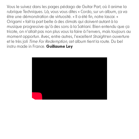
Vous le suivez dans les pages pédago de Guitar Part, où il anime la
rubrique Techniques. Là, vous vous dites « Cordo, sur un album, ça va
être une démonstration de virtuosité. » Il a été fin, notre lascar. «
Origami » fait la part belle à des climats qui doivent autant à la
musique progressive qu'à des sons à la Satriani. Bien entendu que ça
tricote, on n'allait pas non plus vous la faire à l'envers, mais toujours au
moment opportun. Avec, entre autres, l'excellent
Straight
en ouverture
et le très joli
Time For Redemption
, cet album tient la route. Du bel
instru made in France.
Guillaume Ley