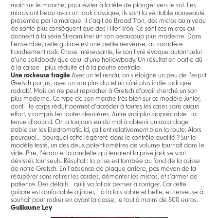
main sur le manche, pour éviter à la tête de plonger vers le sol. Les
micros ont beau avoir un look classique, ils sont la véritable nouveauté
présentée par la marque. Il s’agit de Broad’Tron, des micros au niveau
de sortie plus conséquent que des Filter’Tron. Ce sont ces micros qui
donnent à la série Streamliner un son beaucoup plus moderne. Dans
l’ensemble, cette guitare est une petite nerveuse, au caractère
franchement rock. Chose intéressante, le son livré évoque autant celui
d’une solidbody que celui d’une hollowbody. Un résultat en partie dû
à la caisse plus réduite et à la poutre centrale.
Une rockeuse fragile
Avec un tel rendu, on s’éloigne un peu de l’esprit
Gretsch pur jus, avec un son plus dur et un côté plus indie rock que
rockab’. Mais on ne peut reprocher à Gretsch d’avoir cherché un son
plus moderne. Ce type de son marche très bien sur ce modèle Junior,
dont le corps réduit permet d’accéder à toutes les cases sans aucun
effort, y compris les toutes dernières. Autre vrai plus appréciable : la
tenue d’accord. On a toujours eu du mal à obtenir un accordage
stable sur les Electromatic. Ici, ça tient relativement bien la route. Alors
pourquoi... pourquoi cette légèreté dans le contrôle qualité ? Sur le
modèle testé, un des deux potentiomètres de volume tournait dans le
vide. Pire, l’écrou et la rondelle qui tenaient la prise jack se sont
dévissés tout seuls. Résultat : la prise est tombée au fond de la caisse
de notre Gretsch. En l’absence de plaque arrière, pas moyen de la
récupérer sans retirer les cordes, démonter les micros, et s’armer de
patience. Des détails qu’il va falloir penser à corriger. Car cette
guitare est confortable à jouer, à la fois sobre et belle, et nerveuse à
souhait pour rocker en ayant la classe, le tout à moins de 500 euros.
Guillaume Ley