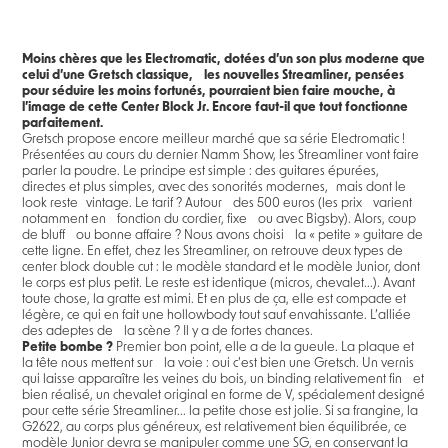
Moins chères que les Electromatic, dotées d’un son plus moderne que
celui d’une Gretsch classique, les nouvelles Streamliner, pensées
pour séduire les moins fortunés, pourraient bien faire mouche, à
l’image de cette Center Block Jr. Encore faut-il que tout fonctionne
parfaitement.
Gretsch propose encore meilleur marché que sa série Electromatic !
Présentées au cours du dernier Namm Show, les Streamliner vont faire
parler la poudre. Le principe est simple : des guitares épurées,
directes et plus simples, avec des sonorités modernes, mais dont le
look reste vintage. Le tarif ? Autour des 500 euros (les prix varient
notamment en fonction du cordier, fixe ou avec Bigsby). Alors, coup
de bluff ou bonne affaire ? Nous avons choisi la « petite » guitare de
cette ligne. En effet, chez les Streamliner, on retrouve deux types de
center block double cut : le modèle standard et le modèle Junior, dont
le corps est plus petit. Le reste est identique (micros, chevalet...). Avant
toute chose, la gratte est mimi. Et en plus de ça, elle est compacte et
légère, ce qui en fait une hollowbody tout sauf envahissante. L’alliée
des adeptes de la scène ? Il y a de fortes chances.
Petite bombe ?
Premier bon point, elle a de la gueule. La plaque et
la tête nous mettent sur la voie : oui c’est bien une Gretsch. Un vernis
qui laisse apparaître les veines du bois, un binding relativement fin et
bien réalisé, un chevalet original en forme de V, spécialement designé
pour cette série Streamliner... la petite chose est jolie. Si sa frangine, la
G2622, au corps plus généreux, est relativement bien équilibrée, ce
modèle Junior devra se manipuler comme une SG, en conservant la