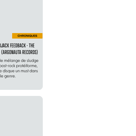
CHRONIQUES
JACK FEEDBACK - THE
- (ARGONAUTA RECORDS)
le mélange de sludge
post-rock protéiforme,
ce disque un must dans
le genre.