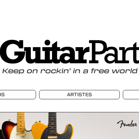
Keep
on
rockin
'
in a free world
OS
ARTISTES