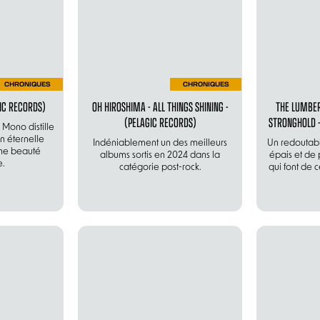
CHRONIQUES
CHRONIQUES
IC RECORDS)
OH HIROSHIMA - ALL THINGS SHINING -
THE LUMBER
(PELAGIC RECORDS)
STRONGHOLD 
Mono distille
n éternelle
Indéniablement un des meilleurs
Un redoutab
ne beauté
albums sortis en 2024 dans la
épais et de 
e.
catégorie post-rock.
qui font de 