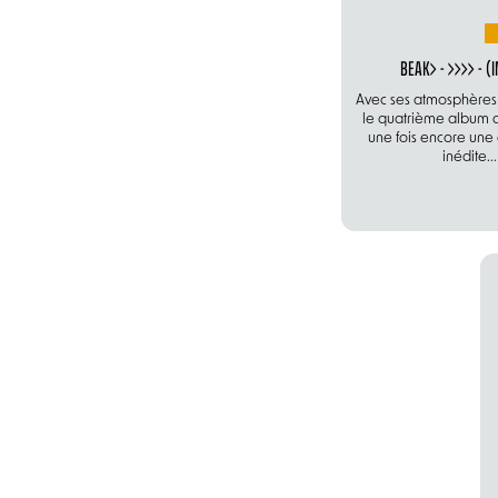
BEAK> - >>>> - (
Avec ses atmosphères
le quatrième album 
une fois encore une
inédite...