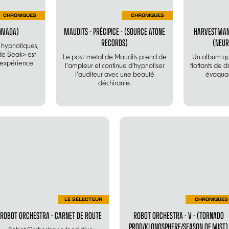
CHRONIQUES
CHRONIQUES
INVADA)
MAUDITS - PRÉCIPICE - (SOURCE ATONE
HARVESTMAN 
RECORDS)
(NEUR
 hypnotiques,
de Beak> est
Le post-metal de Maudits prend de
Un album qui
 expérience
l’ampleur et continue d’hypnotiser
flottants de 
l’auditeur avec une beauté
évoquan
déchirante.
LE SÉLECTEUR
CHRONIQUES
ROBOT ORCHESTRA - CARNET DE ROUTE
ROBOT ORCHESTRA - V - (TORNADO
PROD/KLONOSPHERE/SEASON OF MIST)