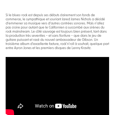
Si le blues-rock est depuis ses débuts clairement son fonds de
commerce, le sympathique et souriant Jared James Nichols a décidé
d’emmener sa musique vers d’autres contrées sonores. Mais n’allez
pas croire pour autant que le Californien a succombé aux sirènes du
rock mainstream. Le côté sauvage est toujours bien présent, tant dans
la production très seventies – et sans fioriture – que dans le jeu de
guitare puissant et racé du nouvel ambassadeur de Gibson. Un
troisième album d’excellente facture, rock’n’roll à souhait, quelque part
entre Ayron Jones et les premiers disques de Lenny Kravitz.