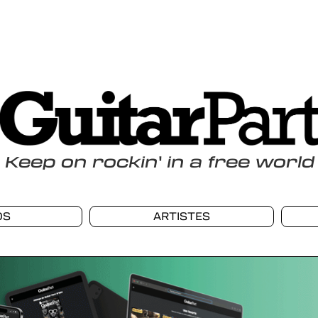
Keep
on
rockin
'
in a free world
OS
ARTISTES