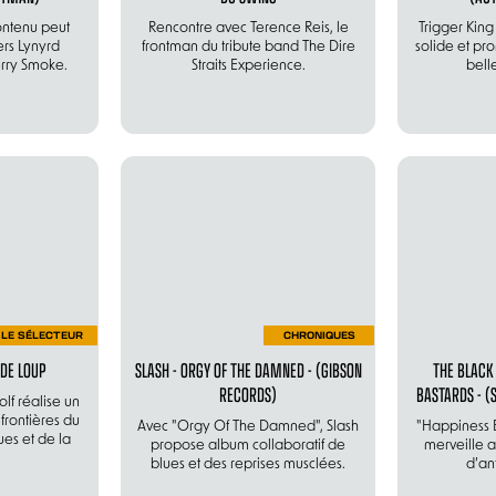
ontenu peut
Rencontre avec Terence Reis, le
Trigger King
ers Lynyrd
frontman du tribute band The Dire
solide et prom
rry Smoke.
Straits Experience.
bell
LE SÉLECTEUR
CHRONIQUES
 DE LOUP
SLASH - ORGY OF THE DAMNED - (GIBSON
THE BLACK
RECORDS)
BASTARDS - (
lf réalise un
frontières du
Avec "Orgy Of The Damned", Slash
"Happiness B
ues et de la
propose album collaboratif de
merveille 
blues et des reprises musclées.
d’an