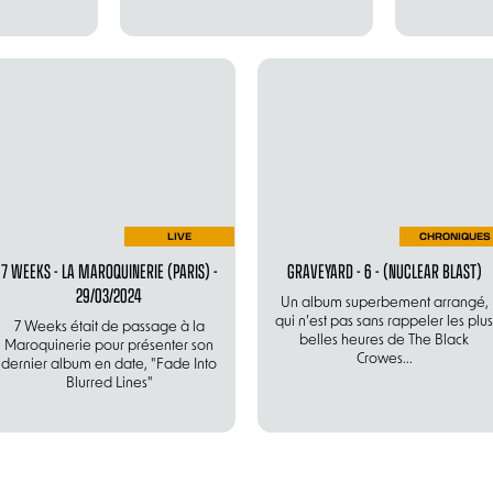
LIVE
CHRONIQUES
7 WEEKS - LA MAROQUINERIE (PARIS) -
GRAVEYARD - 6 - (NUCLEAR BLAST)
29/03/2024
Un album superbement arrangé,
qui n’est pas sans rappeler les plus
7 Weeks était de passage à la
belles heures de The Black
Maroquinerie pour présenter son
Crowes...
dernier album en date, "Fade Into
Blurred Lines"