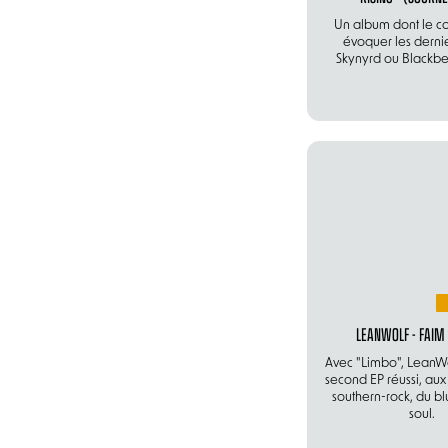
Un album dont le c
évoquer les derni
Skynyrd ou Blackbe
LEANWOLF - FAIM
Avec "Limbo", LeanWo
second EP réussi, aux 
southern-rock, du bl
soul.