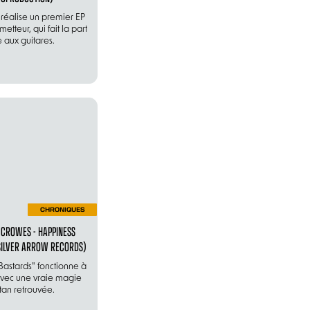
 réalise un premier EP
etteur, qui fait la part
e aux guitares.
CHRONIQUES
 CROWES - HAPPINESS
SILVER ARROW RECORDS)
astards" fonctionne à
avec une vraie magie
tan retrouvée.