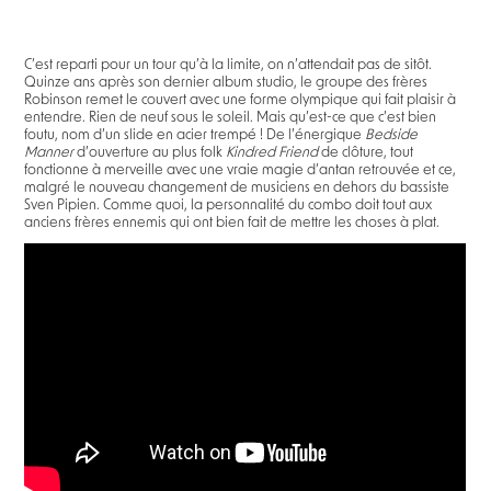
C’est reparti pour un tour qu’à la limite, on n’attendait pas de sitôt.
Quinze ans après son dernier album studio, le groupe des frères
Robinson remet le couvert avec une forme olympique qui fait plaisir à
entendre. Rien de neuf sous le soleil. Mais qu’est-ce que c’est bien
foutu, nom d’un slide en acier trempé ! De l’énergique
Bedside
Manner
d’ouverture au plus folk
Kindred Friend
de clôture, tout
fonctionne à merveille avec une vraie magie d’antan retrouvée et ce,
malgré le nouveau changement de musiciens en dehors du bassiste
Sven Pipien. Comme quoi, la personnalité du combo doit tout aux
anciens frères ennemis qui ont bien fait de mettre les choses à plat.