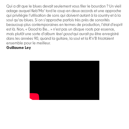
Qui a dit que le blues devait seulement vous filer le bourdon ? Un vieil
adage auquel Keb’Mo’ tord le coup en deux accords et une approche
qui privilégie l’utilisation de sons qui doivent autant à la country et à la
soul qu’au blues. Si on s’approche parfois très près de sonorités
beaucoup plus contemporaines en termes de production, l’état d’esprit
est là. Non, « Good to Be… » n’est pas un disque roots par essence,
mais plutôt une sorte d’album
feel good
qui aurait pu être enregistré
dans les années 90, quand la guitare, la soul et la R’n’B fricotaient
ensemble pour le meilleur.
Guillaume Ley