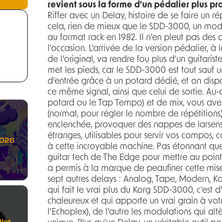
revient sous la forme d’un pédalier plus pr
Riffer avec un Delay, histoire de se faire un ré
cela, rien de mieux que le SDD-3000, un modè
au format rack en 1982. Il n’en pleut pas des 
l’occasion. L’arrivée de la version pédalier, à 
de l’original, va rendre fou plus d’un guitarist
met les pieds, car le SDD-3000 est tout sauf un 
d’entrée grâce à un potard dédié, et on disp
ce même signal, ainsi que celui de sortie. Au-
potard ou le Tap Tempo) et de mix, vous ave
(normal, pour régler le nombre de répétitions),
enclenchée, provoquer des nappes de larsens
étranges, utilisables pour servir vos compos, 
2026
à cette incroyable machine. Pas étonnant que
guitar tech de The Edge pour mettre au point
a permis à la marque de peaufiner cette mis
sept autres delays : Analog, Tape, Modern, Ko
qui fait le vrai plus du Korg SDD-3000, c’est 
chaleureux et qui apporte un vrai grain à vo
l’Echoplex), de l’autre les modulations qui al
let