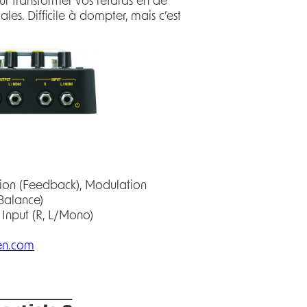
our transformer vos retards en de
s. Difficile à dompter, mais c’est
tion (Feedback), Modulation
(Balance)
t Input (R, L/Mono)
en.com