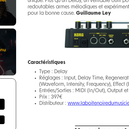
unique. Plus qu’un Delay, un véritable outil p
redoutables armes mélodiques et expérimentale
pour la bonne cause.
Guillaume Ley
enu
Caractéristiques
Type : Delay
Réglages : Input, Delay Time, Regenera
(Waveform, Intensity, Frequency), Effect 
Entrées/Sorties : MIDI (In/Out), Output e
Prix : 397€
Distributeur :
www.laboitenoiredumusici