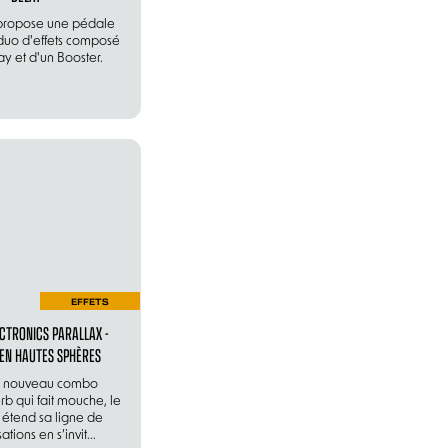
propose une pédale
 duo d'effets composé
ay et d'un Booster.
EFFETS
ECTRONICS PARALLAX -
EN HAUTES SPHÈRES
n nouveau combo
b qui fait mouche, le
t étend sa ligne de
ations en s’invit...