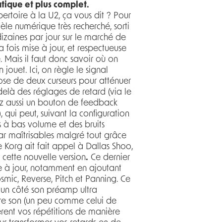
atique et plus complet.
pertoire à la U2, ça vous dit ? Pour
le numérique très recherché, sorti
dizaines par jour sur le marché de
la fois mise à jour, et respectueuse
e. Mais il faut donc savoir où on
jouet. Ici, on règle le signal
ose de deux curseurs pour atténuer
delà des réglages de retard (via le
z aussi un bouton de feedback
 qui peut, suivant la configuration
 à bas volume et des bruits
car maîtrisables malgré tout grâce
 Korg ait fait appel à Dallas Shoo,
 cette nouvelle version
.
Ce dernier
e à jour, notamment en ajoutant
smic, Reverse, Pitch et Panning. Ce
d’un côté son préamp ultra
tre son (un peu comme celui de
tèrent vos répétitions de manière