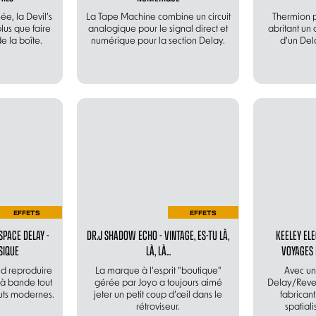
ée, la Devil’s
La Tape Machine combine un circuit
Thermion 
plus que faire
analogique pour le signal direct et
abritant un
de la boîte.
numérique pour la section Delay.
d'un Del
EFFETS
EFFETS
PACE DELAY -
DR.J SHADOW ECHO - VINTAGE, ES-TU LÀ,
KEELEY EL
SIQUE
LÀ, LÀ...
VOYAGES 
d reproduire
La marque à l’esprit "boutique"
Avec u
à bande tout
gérée par Joyo a toujours aimé
Delay/Rever
buts modernes.
jeter un petit coup d’œil dans le
fabrican
rétroviseur.
spatialis