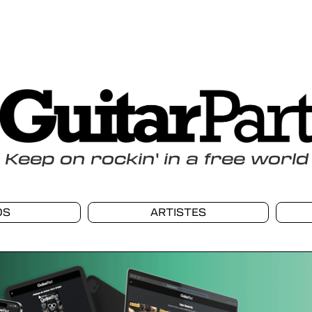
Keep
on
rockin
'
in a free world
OS
ARTISTES