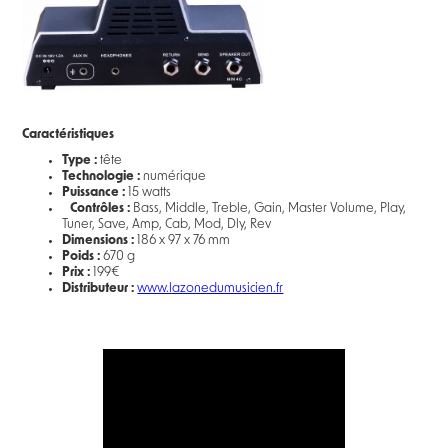
Caractéristiques
Type :
tête
Technologie :
numérique
Puissance :
15 watts
Contrôles :
Bass, Middle, Treble, Gain, Master Volume, Play,
Tuner, Save, Amp, Cab, Mod, Dly, Rev
Dimensions :
186 x 97 x 76 mm
Poids :
670 g
Prix :
199€
Distributeur :
www.lazonedumusicien.fr