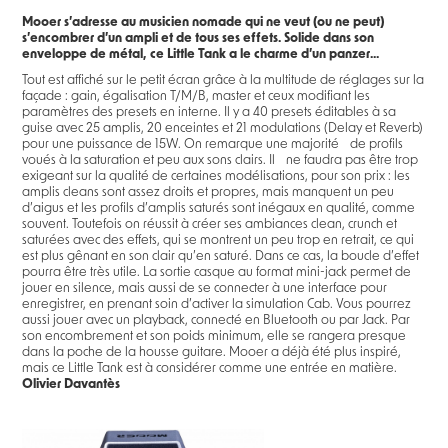
Mooer s’adresse au musicien nomade qui ne veut (ou ne peut)
s’encombrer d’un ampli et de tous ses effets. Solide dans son
enveloppe de métal, ce Little Tank a le charme d’un panzer...
Tout est affiché sur le petit écran grâce à la multitude de réglages sur la
façade : gain, égalisation T/M/B, master et ceux modifiant les
paramètres des presets en interne. Il y a 40 presets éditables à sa
guise avec 25 amplis, 20 enceintes et 21 modulations (Delay et Reverb)
pour une puissance de 15W. On remarque une majorité de profils
voués à la saturation et peu aux sons clairs. Il ne faudra pas être trop
exigeant sur la qualité de certaines modélisations, pour son prix : les
amplis cleans sont assez droits et propres, mais manquent un peu
d’aigus et les profils d’amplis saturés sont inégaux en qualité, comme
souvent. Toutefois on réussit à créer ses ambiances clean, crunch et
saturées avec des effets, qui se montrent un peu trop en retrait, ce qui
est plus gênant en son clair qu’en saturé. Dans ce cas, la boucle d’effet
pourra être très utile. La sortie casque au format mini-jack permet de
jouer en silence, mais aussi de se connecter à une interface pour
enregistrer, en prenant soin d’activer la simulation Cab. Vous pourrez
aussi jouer avec un playback, connecté en Bluetooth ou par Jack. Par
son encombrement et son poids minimum, elle se rangera presque
dans la poche de la housse guitare. Mooer a déjà été plus inspiré,
mais ce Little Tank est à considérer comme une entrée en matière.
Olivier Davantès