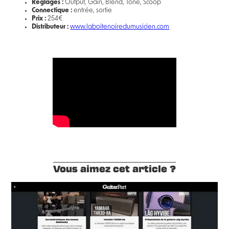
Réglages :
Output, Gain, Blend, Tone, Scoop
Connectique :
entrée, sortie
Prix :
254€
Distributeur :
www.laboitenoiredumusicien.com
Vous aimez cet article ?