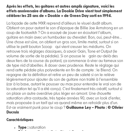
Après les effets, les guitares et autres amplis signature, voici les
effets anniversaire d’albums. La Dookie Drive vient tout simplement
célébrer les 25 ans de « Dookie » de Green Day sorti en 1994.
La façade de cette MXR reprend d’ailleurs le visuel dudit album.
Obtient-on pour autant le son d’époque de Billie Joe Armstrong en un
coup de footswitch ? On a essayé de jouer en écoutant l’album,
guitare en main avec un humbucker au chevalet. Bon, oui, peut-être...
Une chose est sûre, on obtient un gros son, limite metal, surtout si on
utilise le petit bouton Scoop qui vient creuser les médiums. On
retrouve trois réglages classiques, à savoir Gain, Tone et Output (le
volume de sortie de la pédale). Si on pousse le gain au-delà des
deux tiers de la course du potard, ça commence à virer au fameux son
de type nid d’abeilles. À doser avec prudence. Reste le réglage qui
rend cette pédale plus polyvalente en fin de compte : le Blend. On
regagne de la définition et retire un peu de saleté si on le relève
légèrement pour ajouter du son de guitare non traité à l’ensemble
(car à la base, autant le pousser au max pour entendre le vrai son de
la saturation tel qu’il a été conçu). C’est finalement très créatif, surtout si
on place un autre overdrive plus léger en amont. Une chouette
saturation ultra-costaude, très typée années 90, avec un look d’enfer,
mais proposée à un tarif qui va quand même en refroidir plus d’un.
Est-ce vraiment punk pour le coup ?
Guillaume Ley – Photo : © Olivier
Ducruix
Caractéristiques
Type :
saturation