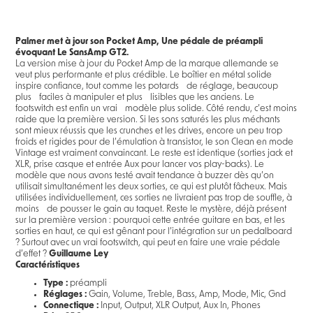
Palmer met à jour son Pocket Amp, Une pédale de préampli
évoquant Le SansAmp GT2.
La version mise à jour du Pocket Amp de la marque allemande se
veut plus performante et plus crédible. Le boîtier en métal solide
inspire confiance, tout comme les potards de réglage, beaucoup
plus faciles à manipuler et plus lisibles que les anciens. Le
footswitch est enfin un vrai modèle plus solide. Côté rendu, c’est moins
raide que la première version. Si les sons saturés les plus méchants
sont mieux réussis que les crunches et les drives, encore un peu trop
froids et rigides pour de l’émulation à transistor, le son Clean en mode
Vintage est vraiment convaincant. Le reste est identique (sorties jack et
XLR, prise casque et entrée Aux pour lancer vos play-backs). Le
modèle que nous avons testé avait tendance à buzzer dès qu’on
utilisait simultanément les deux sorties, ce qui est plutôt fâcheux. Mais
utilisées individuellement, ces sorties ne livraient pas trop de souffle, à
moins de pousser le gain au taquet. Reste le mystère, déjà présent
sur la première version : pourquoi cette entrée guitare en bas, et les
sorties en haut, ce qui est gênant pour l’intégration sur un pedalboard
? Surtout avec un vrai footswitch, qui peut en faire une vraie pédale
d’effet ?
Guillaume Ley
Caractéristiques
Type :
préampli
Réglages :
Gain, Volume, Treble, Bass, Amp, Mode, Mic, Gnd
Connectique :
Input, Output, XLR Output, Aux In, Phones