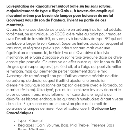
La réputation de Randall s’est surtout bâtie sur les sons saturés,
majoritairement de type « High Gain », à travers des amplis qui
n’avaient même pas besoin de lampes pour balancer du metal
(souvenez vous du son de Pantera, il vient en partie de ces
monstres).
Quand la marque décide de produire un préampli au format pédale,
forcément, on est intrigué. La RGOD a été mise au point pour renouer
avec l’esprit de la série RG, des amplis à transistors de type FET qui ont
contribué à forger le son Randall. Superbe finition, poids conséquent et
rassurant, et réglages prévus pour deux canaux, mais avec une
égalisation commune. Ici, le Gain 1 va de l’Overdrive à la disto
méchante, et le Gain 2 propose un son féroce avec une dose de drive
encore plus poussée. On retrouve en effet tout ce qui fait le son du RG.
Un gros grain super agressif, plutôt droit, et à l’aigu qui peut vite vriller
le tympan, mais qui permet de percer facilement dans le mix.
Avantage de ce préampli : on peut l’utiliser comme pédale de disto
ou préamp de studio, auquel il suffit d’ajouter une émulation
d’enceinte pour que ça sonne au top (on a essayé avec le Torpedo, ça
marche très bien). Ultra-typé, pas du tout ami avec les sons clean et le
blues au crunch rond, mais tellement efficace dans le registre qui
décoiffe les hispters et drague les guitares à humbuckers à haut niveau
de sortie ! Et ça sonne encore mieux si on place de l’ampli de
puissance à lampes derrière. Pour utilisateur averti.
Guillaume Ley
Caractéristiques
Type : Préampli
Réglages : Gain, Volume, Bass, Mid, Treble, Presence Bass