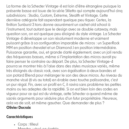
La forme de la Schecter Vintage-4 est loin d’être étrangère puisque la
présente basse est issue de la série Stiletto qui compte aujourd’hui cinq
subdivisions : Studio, Custom, Extreme, Stealth et Vintage. Cette
dernière catégorie fait cependant quelque peu tiquer. Certes, la
finition Sunburst 3 tons donne assurément un cachet old school à
l’instrument, tout autant que le design avec ce double cutaway, mais
question son, on est quelque peu éloigné du style vintage. La Schecter
Vintage-4 développe un son résolument moderne et vraiment
puissant grâce à sa configuration imparable de micros : un SuperRock
MM en position chevalet et un Diamond J en position intermédiaire.
Puissance garantie, oui, et grande clarté également, avec un joli rendu
des fréquences basses, même si l’implantation des micros aurait pu
faire penser le contraire au départ. De plus, la Schecter Vintage-4
pourra se montrer très à l’aise dans des styles musicaux variés, même
très éloignés du classic rock, avec son égalisation à deux bandes et
son potard Blend pour mélanger le son des deux micros. Au niveau du
manche vissé (6 vis au total) en érable avec touche palissandre, c’est
un pur régal. Fin, avec un profil en C, il ravira sans problème les petites
mains ou les adeptes de la rapidité. Si on est bien loin des codes en
vigueur pour ce qui est du vintage, cette Schecter a quand même de
sacrés arguments pour séduire plus d’un futur propriétaire. Heureux,
cela va de soit, et même gaucher. Que demander de plus ?
Olivier Ducruix
Caractéristiques
Corps : tilleul