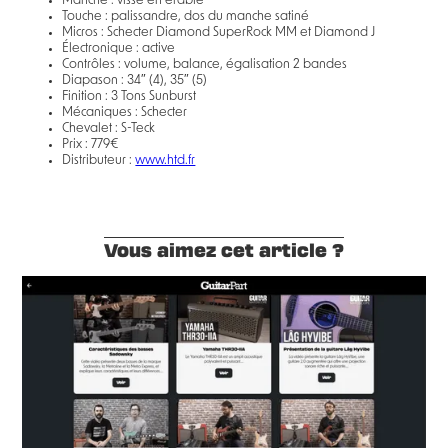
Manche : vissé en érable
Touche : palissandre, dos du manche satiné
Micros : Schecter Diamond SuperRock MM et Diamond J
Électronique : active
Contrôles : volume, balance, égalisation 2 bandes
Diapason : 34″ (4), 35″ (5)
Finition : 3 Tons Sunburst
Mécaniques : Schecter
Chevalet : S-Teck
Prix : 779€
Distributeur :
www.htd.fr
Vous aimez cet article ?