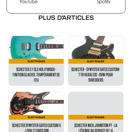
YouTube
Spotify
PLUS D'ARTICLES
ÉLECTRIQUES
ÉLECTRIQUES
SCHECTER C-1 SLS HOLLYWOOD -
SCHECTER - SYNYSTER GATES CUSTOM-
FINITION GLACIER, TEMPÉRAMENT DE
7 TR HEADLESS - OVNI POUR
FEU
SHREDDERS
ÉLECTRIQUES
ÉLECTRIQUES
SCHECTER SYNYSTER GATES CUSTOM-S
SCHECTER NICK JOHNSTON PT - LA
- LOOK ET GROS SON
LÉGENDE AU SERVICE DE LA