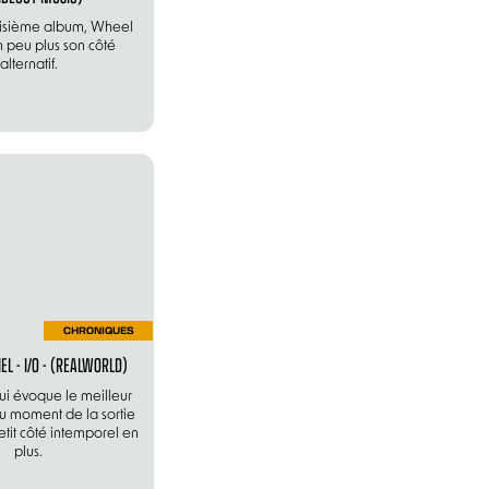
oisième album, Wheel
n peu plus son côté
alternatif.
CHRONIQUES
EL - I/O - (REALWORLD)
i évoque le meilleur
 au moment de la sortie
etit côté intemporel en
plus.