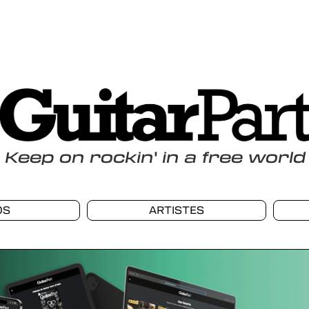
Keep
on
rockin
'
in a free world
OS
ARTISTES