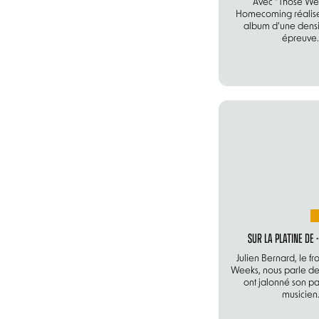
Avec "Those We
Homecoming réalis
album d’une densi
épreuve.
SUR LA PLATINE DE 
Julien Bernard, le f
Weeks, nous parle de
ont jalonné son p
musicien