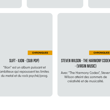
CHRONIQUES
CHRONIQUES
SLIFT - ILION - (SUB POP)
STEVEN WILSON - THE HARMONY CODE
- (VIRGIN MUSIC)
"Ilion" est un album puissant et
ambitieux qui repoussent les limites
Avec "The Harmony Codex", Steve
du metal et du rock psyché/prog.
Wilson atteint des sommets de
créativité et de musicalité.