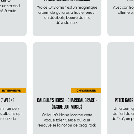
 Knew",
e un second
"Voice Of Storms" est un magnifique
Avec son tr
té à toute
album de guitares à haute teneur
affirme u
en décibels, bourré de riffs
dévastateurs.
INTERVIEWS
CHRONIQUES
- 7 WEEKS
CALIGULA'S HORSE - CHARCOAL GRACE -
PETER GABRI
(INSIDE OUT MUSIC)
rontman de 7
Un album qu
s albums qui
de l’artiste
Caligula’s Horse incarne cette
arcours de
de "So", un p
vague talentueuse qui a su
.
renouveler la notion de prog-rock.