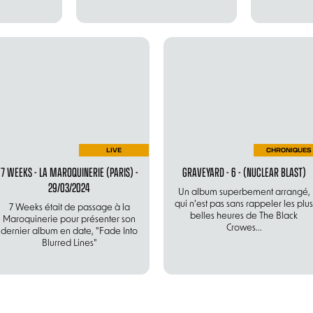
LIVE
CHRONIQUES
7 WEEKS - LA MAROQUINERIE (PARIS) -
GRAVEYARD - 6 - (NUCLEAR BLAST)
29/03/2024
Un album superbement arrangé,
qui n’est pas sans rappeler les plus
7 Weeks était de passage à la
belles heures de The Black
Maroquinerie pour présenter son
Crowes...
dernier album en date, "Fade Into
Blurred Lines"