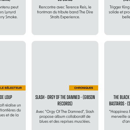
ontenu peut
Rencontre avec Terence Reis, le
Trigger King
ers Lynyrd
frontman du tribute band The Dire
solide et prom
rry Smoke.
Straits Experience.
bell
LE SÉLECTEUR
CHRONIQUES
 DE LOUP
SLASH - ORGY OF THE DAMNED - (GIBSON
THE BLACK
RECORDS)
BASTARDS - (
lf réalise un
frontières du
Avec "Orgy Of The Damned", Slash
"Happiness B
ues et de la
propose album collaboratif de
merveille 
blues et des reprises musclées.
d’an