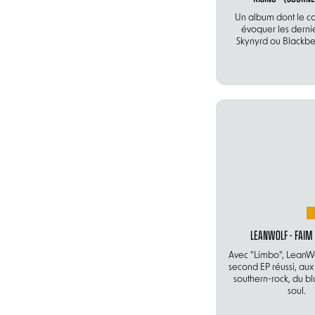
Un album dont le c
évoquer les derni
Skynyrd ou Blackbe
LEANWOLF - FAIM
Avec "Limbo", LeanWo
second EP réussi, aux 
southern-rock, du bl
soul.