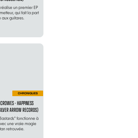
 réalise un premier EP
etteur, qui fait la part
e aux guitares.
CHRONIQUES
 CROWES - HAPPINESS
SILVER ARROW RECORDS)
astards" fonctionne à
avec une vraie magie
tan retrouvée.