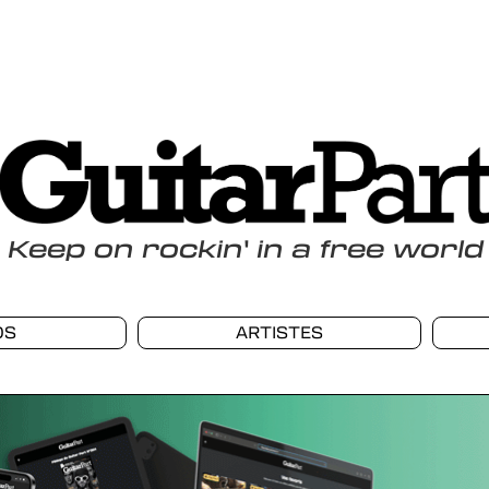
Keep
on
rockin
'
in a free world
OS
ARTISTES