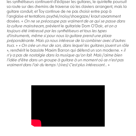
les synthétiseurs continuent d’éclipser les guitares, le quintette poursuit
sa route sur des chemins de traverse où les claviers arrangent, mais la
guitare conduit, et Toy continue de ne pas choisir entre pop à
l’anglaise et tentations psyché/noisy/shoegaze/ kraut savamment
dosées. «
On ne se préoccupe pas vraiment de ce qui se passe dans
la culture mainstream,
prévient le guitariste Dom O’Dair
,
et on a
toujours été intéressé par les synthétiseurs et tous les types
d’instruments, même si pour nous la guitare prend une place
prépondérante. Mais ça nous intéresse de la combiner avec d’autres
trucs.
»
« On crée un mur de son, dans lequel les guitares jouent un rôle
»
,
renchérit le bassiste Maxim Barron qui défend un son moderne. «
il
n’y a pas de nostalgie dans la musique qu’on fait. Mais j’aime bien
l’idée d’être dans un groupe à guitare à un moment où ce n’est pas
vraiment dans l’air du temps ! (rires) C’est plus intéressant...
»