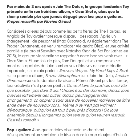
Pas moins de 3 ans après « Join The Dots », le groupe londonien Toy
présente enfin son troisième album, « Clear Shot », alors que le
champ semble plus que jamais dégagé pour leur pop à guitares.
Propos recueillis par Flavien Giraud
Considérés à leurs débuts comme les petits frères de The Horrors, les
Anglais de Toy avaient presque disparu des radars. Après un
changement de personnel (Max Oscarnold, vu également dans The
Proper Ornaments, est venu remplacer Alejandra Diez), et une activité
parallèle (le projet Sexwitch avec Natasha Khan de Bat For Lashes en
2015), le groupe vient enfin se rappeler à notre bon souvenir avec «
Clear Shot ». Et une fois de plus, Tom Dougall et ses comparses se
montrent capables de faire tomber vos défenses en une mélodie
imparable, un refrain parfait :
Reasons Why
ou
My Heart Skips A Beat
sur le premier album,
Frozen Atmosphere
sur « Join The Dot »,
Another
Dimension
sur cette dernière livraison... Même s’ils ont pris leur temps,
leur créativité n’est pas en péril : «
On veut faire le prochain aussi vite
que possible : pas dans 3 ans ! Chacun écrit des chansons, chacun joue
avec
les instruments des autres, chacun peut suggérer des
arrangements, on apprend sans cesse de nouvelles manières de faire
et de créer de nouveaux sons... Même
si ce n’est pas vraiment
démocratique, puisqu’on est tous à peu près d’accord ! On joue
ensemble depuis si longtemps qu’on sent ce qu’on veut en ressortir.
C’est très collectif.
»
Pop + guitare
Alors que certains observateurs cherchent
désespérément un semblant de frisson dans la pop d’aujourd’hui où