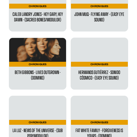
CHRONIQUES
CHRONIQUES
CALEB LANDRY JONES - HEY GARY, HEY
JOHN MUQ - FLYING AWAY - (EASY EYE
DAWN - (SACRED BONES/MODULOR)
SOUND)
CHRONIQUES
CHRONIQUES
BETH GIBBONS - LIVES OUTGROWN -
HERMANOS GUTIÉRREZ - SONIDO
(DOMINO)
CÓSMICO - (EASY EYE SOUND)
CHRONIQUES
CHRONIQUES
LA LUZ - NEWS OF THE UNIVERSE - (SUB
FAT WHITE FAMILY - FORGIVENESS IS
POP/MODULOR)
YOURS - (DOMINO)