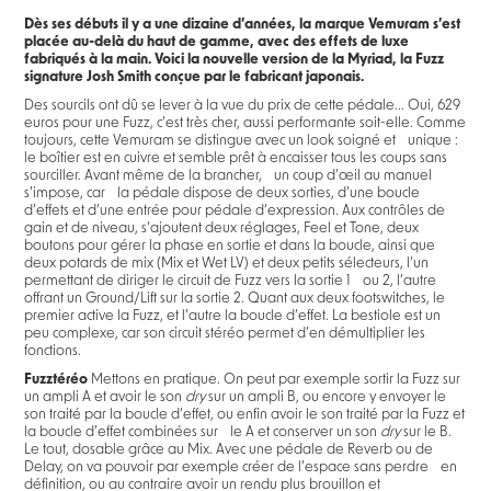
Dès ses débuts il y a une dizaine d’années, la marque Vemuram s’est
placée au-delà du haut de gamme, avec des effets de luxe
fabriqués à la main. Voici la nouvelle version de la Myriad, la Fuzz
signature Josh Smith conçue par le fabricant japonais.
Des sourcils ont dû se lever à la vue du prix de cette pédale... Oui, 629
euros pour une Fuzz, c’est très cher, aussi performante soit-elle. Comme
toujours, cette Vemuram se distingue avec un look soigné et unique :
le boîtier est en cuivre et semble prêt à encaisser tous les coups sans
sourciller. Avant même de la brancher, un coup d’œil au manuel
s’impose, car la pédale dispose de deux sorties, d’une boucle
d’effets et d’une entrée pour pédale d’expression. Aux contrôles de
gain et de niveau, s’ajoutent deux réglages, Feel et Tone, deux
boutons pour gérer la phase en sortie et dans la boucle, ainsi que
deux potards de mix (Mix et Wet LV) et deux petits sélecteurs, l’un
permettant de diriger le circuit de Fuzz vers la sortie 1 ou 2, l’autre
offrant un Ground/Lift sur la sortie 2. Quant aux deux footswitches, le
premier active la Fuzz, et l’autre la boucle d’effet. La bestiole est un
peu complexe, car son circuit stéréo permet d’en démultiplier les
fonctions.
Fuzztéréo
Mettons en pratique. On peut par exemple sortir la Fuzz sur
un ampli A et avoir le son
dry
sur un ampli B, ou encore y envoyer le
son traité par la boucle d’effet, ou enfin avoir le son traité par la Fuzz et
la boucle d’effet combinées sur le A et conserver un son
dry
sur le B.
Le tout, dosable grâce au Mix. Avec une pédale de Reverb ou de
Delay, on va pouvoir par exemple créer de l’espace sans perdre en
définition, ou au contraire avoir un rendu plus brouillon et