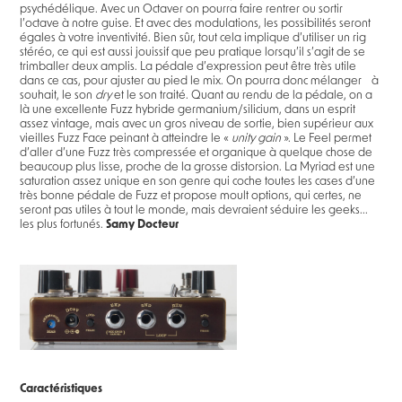
psychédélique. Avec un Octaver on pourra faire rentrer ou sortir
l’octave à notre guise. Et avec des modulations, les possibilités seront
égales à votre inventivité. Bien sûr, tout cela implique d’utiliser un rig
stéréo, ce qui est aussi jouissif que peu pratique lorsqu’il s’agit de se
trimballer deux amplis. La pédale d’expression peut être très utile
dans ce cas, pour ajuster au pied le mix. On pourra donc mélanger à
souhait, le son
dry
et le son traité. Quant au rendu de la pédale, on a
là une excellente Fuzz hybride germanium/silicium, dans un esprit
assez vintage, mais avec un gros niveau de sortie, bien supérieur aux
vieilles Fuzz Face peinant à atteindre le «
unity gain
». Le Feel permet
d’aller d’une Fuzz très compressée et organique à quelque chose de
beaucoup plus lisse, proche de la grosse distorsion. La Myriad est une
saturation assez unique en son genre qui coche toutes les cases d’une
très bonne pédale de Fuzz et propose moult options, qui certes, ne
seront pas utiles à tout le monde, mais devraient séduire les geeks...
les plus fortunés.
Samy Docteur
Caractéristiques