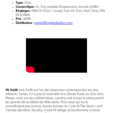
Type :
Fuzz
Connectique :
In, Out, pédale d'expression, boucle d'effet
Réglages :
Wet-LV (Fuzz + Loop), Fuzz-LV, Fuzz, Feel, Tone, Mix
(Dry/Wet)
Prix :
629€
Distributeur :
www.fillingdistribution.com
Mr Smith
Josh Smith est l’un des bluesmen contemporains les plus
influents. Certes, il n’a pas la notoriété d’un Derek Trucks ou d’un John
Mayer, mais son jeu mêlant blues, country, rock et jazz le place parmi
les grands de ce début de XXIe siècle. Pour ceux qui ne le
connaîtraient pas encore, foncez écouter le « Live At The Spud » sorti
l’année dernière. De plus, Covid-19 oblige, le bonhomme a lancé