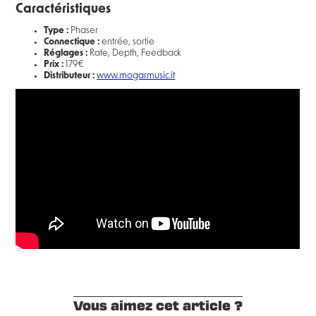
Caractéristiques
Type :
Phaser
Connectique :
entrée, sortie
Réglages :
Rate, Depth, Feedback
Prix :
179€
Distributeur :
www.mogarmusic.it
Vous aimez cet article ?