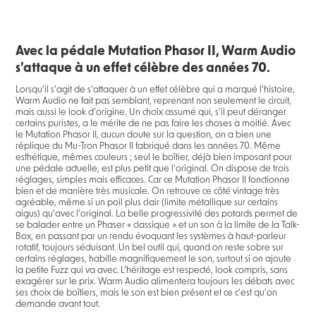
Avec la pédale Mutation Phasor II, Warm Audio
s’attaque à un effet célèbre des années 70.
Lorsqu’il s’agit de s’attaquer à un effet célèbre qui a marqué l’histoire,
Warm Audio ne fait pas semblant, reprenant non seulement le circuit,
mais aussi le look d’origine. Un choix assumé qui, s’il peut déranger
certains puristes, a le mérite de ne pas faire les choses à moitié. Avec
le Mutation Phasor II, aucun doute sur la question, on a bien une
réplique du Mu-Tron Phasor II fabriqué dans les années 70. Même
esthétique, mêmes couleurs ; seul le boîtier, déjà bien imposant pour
une pédale actuelle, est plus petit que l’original. On dispose de trois
réglages, simples mais efficaces. Car ce Mutation Phasor II fonctionne
bien et de manière très musicale. On retrouve ce côté vintage très
agréable, même si un poil plus clair (limite métallique sur certains
aigus) qu’avec l’original. La belle progressivité des potards permet de
se balader entre un Phaser « classique » et un son à la limite de la Talk-
Box, en passant par un rendu évoquant les systèmes à haut-parleur
rotatif, toujours séduisant. Un bel outil qui, quand on reste sobre sur
certains réglages, habille magnifiquement le son, surtout si on ajoute
la petite Fuzz qui va avec. L’héritage est respecté, look compris, sans
exagérer sur le prix. Warm Audio alimentera toujours les débats avec
ses choix de boîtiers, mais le son est bien présent et ce c’est qu’on
demande avant tout.