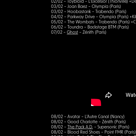
02/02 – Toybloïd – L’Excelsior (Thionville) +
03/02 – Joan Baez – Olympia (Paris)
03/02 – Hoobastank – Trabendo (Paris)
04/02 – Parkway Drive – Olympia (Paris) +Kil
05/02 – The Wombats – Trabendo (Paris) +C
06/02 – Toundra – Backstage BTM (Paris)
07/02 –
Ghost
– Zénith (Paris)
08/02 – Avatar – L’Autre Canal (Nancy)
08/02 – Good Charlotte – Zénith (Paris)
08/02 –
The Pack A.D.
– Supersonic (Paris)
08/02 – Blood Red Shoes – Point FMR (Paris)