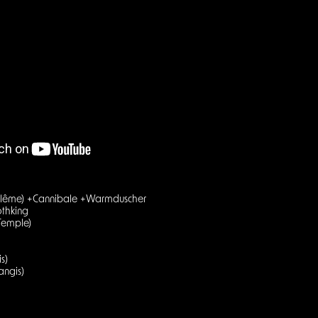
oulême) +Cannibale +Warmduscher
othking
-Temple)
s)
angis)