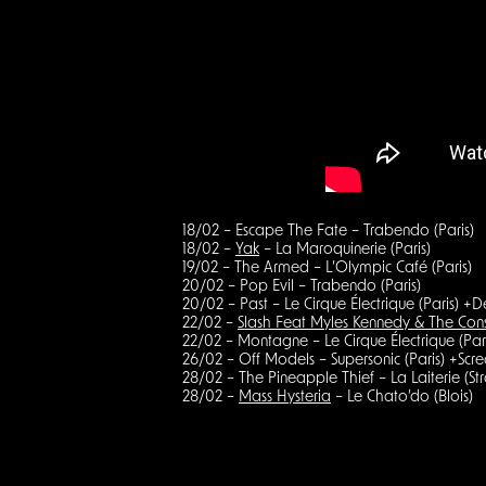
18/02 – Escape The Fate – Trabendo (Paris)
18/02 –
Yak
– La Maroquinerie (Paris)
19/02 – The Armed – L’Olympic Café (Paris)
20/02 – Pop Evil – Trabendo (Paris)
20/02 – Past – Le Cirque Électrique (Paris) +D
22/02 –
Slash Feat Myles Kennedy & The Con
22/02 – Montagne – Le Cirque Électrique (Par
26/02 – Off Models – Supersonic (Paris) +Sc
28/02 – The Pineapple Thief – La Laiterie (St
28/02 –
Mass Hysteria
– Le Chato’do (Blois)