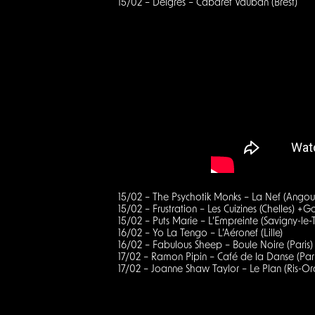
15/02 – Delgrès – Cabaret Vauban (Brest)
15/02 – The Psychotik Monks – La Nef (Ang
15/02 – Frustration – Les Cuizines (Chelles) +G
15/02 – Puts Marie – L’Empreinte (Savigny-le
16/02 – Yo La Tengo – L’Aéronef (Lille)
16/02 – Fabulous Sheep – Boule Noire (Paris)
17/02 – Ramon Pipin – Café de la Danse (Pari
17/02 – Joanne Shaw Taylor – Le Plan (Ris-Or