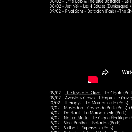
08/02 –
Little Bob & The Blue Bastards
– Le P
08/02 – Justin(e) – Les 4 Écluses (Dunkerque) +
09/02 – Rival Sons – Bataclan (Paris) +The 
09/02 –
The Inspector Cluzo
– La Cigale (Pari
09/02 – Aversions Crown – L’Empreinte (Savig
10/02 – Therapy? – La Maroquinerie (Paris)
13/02 – Mastodon – Casino de Paris (Paris) 
14/02 – De Staat – La Maroquinerie (Paris)
14/02 –
Nature Morte
– Le Cirque Électrique
15/02 – Steel Panther – Bataclan (Paris)
15/02 – Surfbort – Supersonic (Paris)