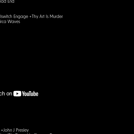
Dead End
lswitch Engage +Thy Art Is Murder
irca Waves
 +John J Presley