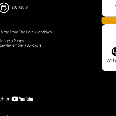
20/1/2019
 +Stray From The Path +Landmvrks
-Honge) +Puppy
igny-le-Temple) +Bukowski
Web