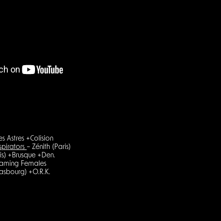
es Astres +Colision
spirators
– Zénith (Paris)
is) +Brusque +Den.
reaming Females
rasbourg) +O.R.K.