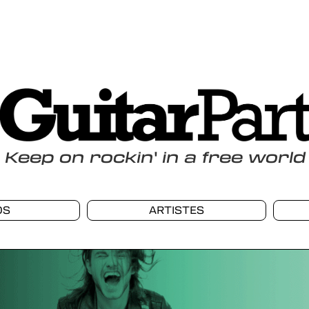
Keep
on
rockin
'
in a free world
OS
ARTISTES