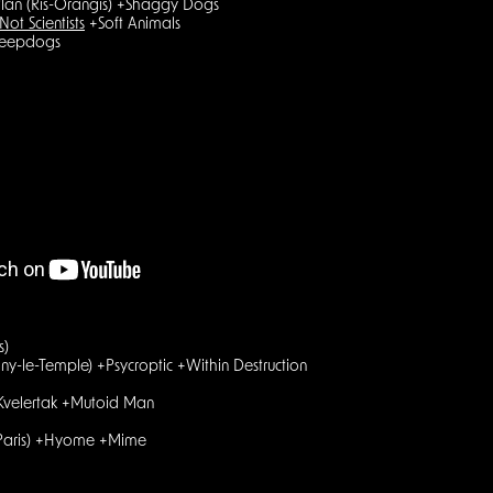
lan (Ris-Orangis) +Shaggy Dogs
Not Scientists
+Soft Animals
Sheepdogs
s)
ny-le-Temple) +Psycroptic +Within Destruction
+Kvelertak +Mutoid Man
 (Paris) +Hyome +Mime