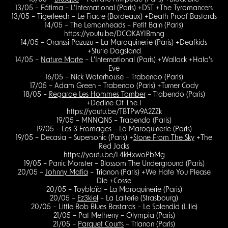
13/05 – Fátima – L’International (Paris) +DST +The Tyromancers
13/05 – Tigerleech – Le Fiacre (Bordeaux) +Death Proof Bastards
14/05 – The Lemonheads – Petit Bain (Paris)
https://youtu.be/DCOKAYIBmng
14/05 – Oranssi Pazuzu – La Maroquinerie (Paris) +Deafkids
+Sturle Dagsland
14/05 –
Nature Morte
– L’International (Paris) +Wallack +Halo’s
Eve
16/05 – Nick Waterhouse – Trabendo (Paris)
17/05 – Adam Green – Trabendo (Paris) +Turner Cody
18/05 –
Regarde Les Hommes Tomber
– Trabendo (Paris)
+Decline Of The I
https://youtu.be/TBTPw9A2ZZk
19/05 – MNNQNS – Trabendo (Paris)
19/05 – Les 3 Fromages – La Maroquinerie (Paris)
19/05 – Decasia – Supersonic (Paris) +
Stone From The Sky
+The
Red Jacks
https://youtu.be/L4kHxwoPbMg
19/05 – Panic Monster – Blossom The Underground (Paris)
20/05 –
Johnny Mafia
– Trianon (Paris) +We Hate You Please
Die +Cosse
20/05 – Toybloïd – La Maroquinerie (Paris)
20/05 –
Ez3kiel
– La Laiterie (Strasbourg)
20/05 – Little Bob Blues Bastards – Le Splendid (Lille)
21/05 – Pat Metheny – Olympia (Paris)
21/05 –
Parquet Courts
– Trianon (Paris)