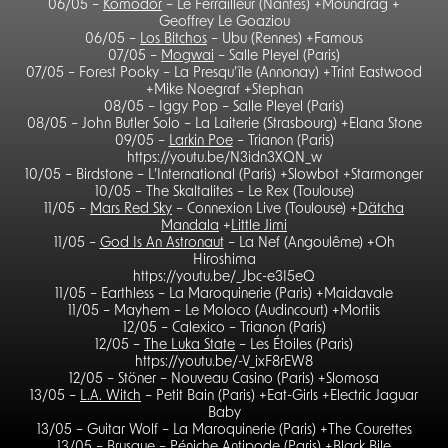
06/05 –
Komodor
– Le Ferrailleur (Nantes) +Moundrag +
Geoffrey Le Goaziou
06/05 –
Los Bitchos
– Ubu (Rennes) +Famous
07/05 –
Mogwai
– Salle Pleyel (Paris)
07/05 – Forest Pooky – La Presqu’île (Annonay) +Trint Eastwood
+Mike Noegraf +Stephan
08/05 – Iggy Pop – Salle Pleyel (Paris)
08/05 – John Butler Solo – La Laiterie (Strasbourg) +Elana Stone
09/05 –
Larkin Poe
– Trianon (Paris)
https://youtu.be/N3idn3XQN_w
10/05 – Birdstone – L’International (Paris) +Slowbot +Starmonger
10/05 – The Skaltalites – Le Rex (Toulouse)
11/05 –
Mars Red Sky
– Connexion Live (Toulouse) +
Dätcha
Mandala
+
Little Jimi
11/05 –
God Is An Astronaut
– La Nef (Angoulême) +Oh
Hiroshima
https://youtu.be/_Jbc-e3I5eQ
11/05 – Earthless – La Maroquinerie (Paris) +Maidavale
11/05 – Mayhem – Le Moloco (Audincourt) +Mortiis
12/05 – Calexico – Trianon (Paris)
12/05 –
The Luka State
– Les Étoiles (Paris)
https://youtu.be/-V_ixF8rEW8
12/05 – Stöner – Nouveau Casino (Paris) +Slomosa
13/05 –
L.A. Witch
– Petit Bain (Paris) +Eat-Girls +Electric Jaguar
Baby
13/05 – Guitar Wolf – La Maroquinerie (Paris) +The Courettes
13/05 –
Brusque
– Péniche Antipode (Paris) +Black Bile