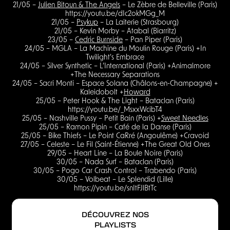
21/05 –
Julien Bitoun & The Angels
– Le Zèbre de Belleville (Paris)
https://youtu.be/dIc2okMGg_M
21/05 –
Psykup
– La Laiterie (Strasbourg)
21/05 – Kevin Morby – Atabal (Biarritz)
23/05 –
Cedric Burnside
– Pan Piper (Paris)
24/05 – MGLA – La Machine du Moulin Rouge (Paris) +In
Twilight’s Embrace
24/05 – Silver Synthetic – L’International (Paris) +Animalmore
+The Necessary Separations
24/05 – Sacri Monti – Espace Solana (Châlons-en-Champagne) +
Kaleidobolt +
Howard
25/05 – Peter Hook & The Light – Bataclan (Paris)
https://youtu.be/_MsxxWcibT4
25/05 – Nashville Pussy – Petit Bain (Paris) +
Sweet Needles
25/05 – Ramon Pipin – Café de la Danse (Paris)
25/05 – Bike Thiefs – Le Point CaRré (Angoulême) +Cravoid
27/05 – Celeste – Le Fil (Saint-Étienne) +The Great Old Ones
29/05 – Heart Line – La Boule Noire (Paris)
30/05 – Nada Surf – Bataclan (Paris)
30/05 – Pogo Car Crash Control – Trabendo (Paris)
30/05 – Volbeat – Le Splendid (Lille)
https://youtu.be/snItFJlBtTc
DÉCOUVREZ NOS
PLAYLISTS