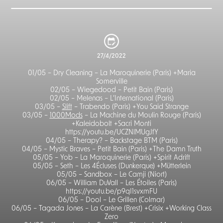
27/4/2022
01/05 – Dry Cleaning – La Maroquinerie (Paris) +Maria
Somerville
02/05 – Wiegedood – Petit Bain (Paris)
02/05 – Melenas – L’International (Paris)
03/05 –
Slift
– Trabendo (Paris) +You Said Strange
03/05 –
1000Mods
– La Machine du Moulin Rouge (Paris)
+Kaleidobolt +Sacri Monti
https://youtu.be/UCZNlMUgJfY
04/05 – Therapy? – Backstage BTM (Paris)
04/05 – Mystic Braves – Petit Bain (Paris) +The Damn Truth
05/05 – Yob – La Maroquinerie (Paris) +Spirit Adrift
05/05 – Seth – Les 4Écluses (Dunkerque) +Mütterlein
05/05 – Sandbox – Le Camji (Niort)
06/05 – William DuVall – Les Étoiles (Paris)
https://youtu.be/p9qI1svxmFU
06/05 – Dool – Le Grillen (Colmar)
06/05 – Tagada Jones – La Carène (Brest) +Crisix +Working Class
Zero