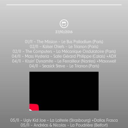
27/10/2016
01/11 – The Mission – Le Bus Palladium (Paris)
02/11 – Kaiser Chiefs – Le Trianon (Paris)
02/11 – The Computers – La Mécanique Ondulatoire (Paris)
04/11 – Mass Hysteria – Salle Gérard Philippe (Calais) +ADX
04/11 – Kissin’ Dynamite – Le Ferrailleur (Nantes) +Maxxwell
04/11 – Seasick Steve – Le Trianon (Paris)
05/11 – Ugly Kid Joe – La Laiterie (Strasbourg) +Dallas Frasca
05/11 – Andréas & Nicolas – La Poudrière (Belfort)