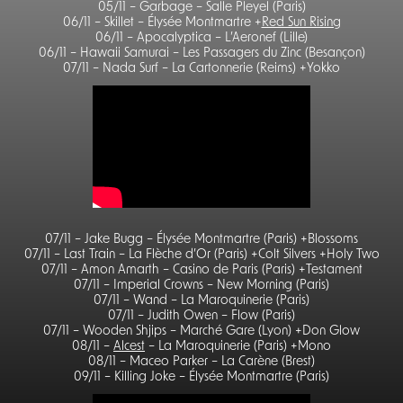
05/11 – Garbage – Salle Pleyel (Paris)
06/11 – Skillet – Élysée Montmartre +
Red Sun Rising
06/11 – Apocalyptica – L’Aeronef (Lille)
06/11 – Hawaii Samurai – Les Passagers du Zinc (Besançon)
07/11 – Nada Surf – La Cartonnerie (Reims) +Yokko
07/11 – Jake Bugg – Élysée Montmartre (Paris) +Blossoms
07/11 – Last Train – La Flèche d’Or (Paris) +Colt Silvers +Holy Two
07/11 – Amon Amarth – Casino de Paris (Paris) +Testament
07/11 – Imperial Crowns – New Morning (Paris)
07/11 – Wand – La Maroquinerie (Paris)
07/11 – Judith Owen – Flow (Paris)
07/11 – Wooden Shjips – Marché Gare (Lyon) +Don Glow
08/11 –
Alcest
– La Maroquinerie (Paris) +Mono
08/11 – Maceo Parker – La Carène (Brest)
09/11 – Killing Joke – Élysée Montmartre (Paris)