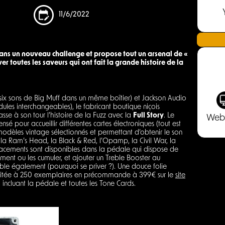
11/6/2022
 dans un nouveau challenge et propose tout un arsenal de «
r toutes les saveurs qui ont fait la grande histoire de la
it six sons de Big Muff dans un même boîtier) et Jackson Audio
les interchangeables), le fabricant boutique niçois
se à son tour l’histoire de la Fuzz avec la
Full Story
. Le
Web
nsé pour accueillir différentes cartes électroniques (tout est
modèles vintage sélectionnés et permettant d’obtenir le son
a Ram’s Head, la Black & Red, l’Opamp, la Civil War, la
lacements sont disponibles dans la pédale qui dispose de
ément ou les cumuler, et ajouter un Treble Booster au
ble également (pourquoi se priver ?). Une douce folie
imitée à 250 exemplaires en précommande à 399€ sur le
site
 incluant la pédale et toutes les Tone Cards.