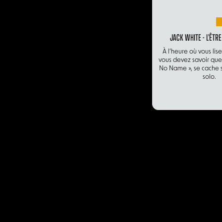
JACK WHITE - L’ÊT
À l’heure où vous lise
vous devez savoir que
No Name », se cache 
solo.