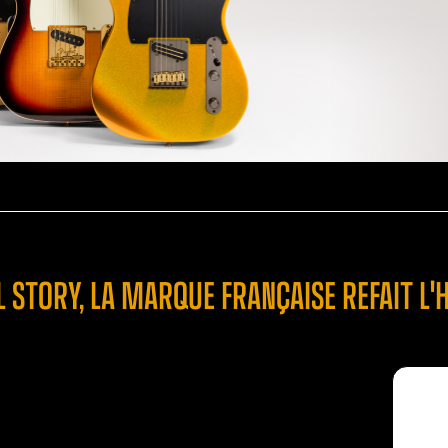
L STORY, LA MARQUE FRANÇAISE REFAIT L'H