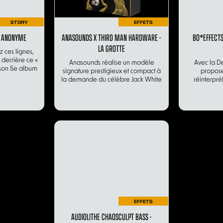
STORY
EFFETS
RE ANONYME
ANASOUNDS X THIRD MAN HARDWARE -
BO*EFFECTS
LA GROTTE
z ces lignes,
 derrière ce «
Anasounds réalise un modèle
Avec la De
son 5e album
signature prestigieux et compact à
propose
la demande du célèbre Jack White
réinterpré
EFFETS
AUDIOLITHE CHAOSCULPT BASS -