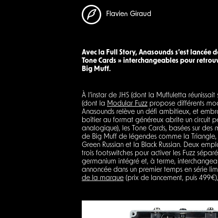
Flavien Giraud
Avec la Full Story, Anasounds s’est lancée
Tone Cards » interchangeables pour retrouve
Big Muff.
À l’instar de JHS (dont la Muffuletta réunissa
(dont la
Modular Fuzz
propose différents modu
Anasounds relève un défi ambitieux, et embras
boîtier au format généreux abrite un circuit pe
analogique), les Tone Cards, basées sur des 
de Big Muff de légendes comme la Triangle, l
Green Russian et la Black Russian. Deux emp
trois footswitches pour activer les Fuzz sépar
germanium intégré et, à terme, interchangea
annoncée dans un premier temps en série l
de la marque
(prix de lancement, puis 499€),