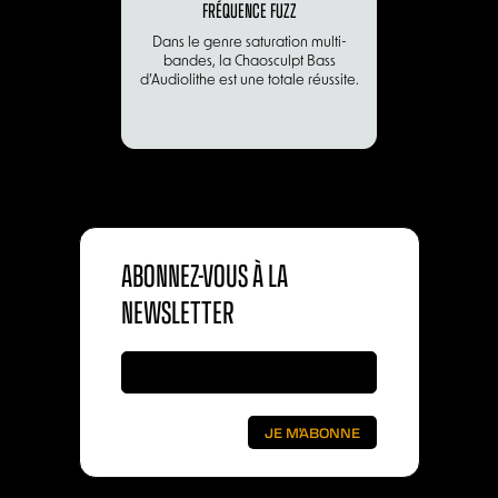
FRÉQUENCE FUZZ
Dans le genre saturation multi-
bandes, la Chaosculpt Bass
d’Audiolithe est une totale réussite.‍
ABONNEZ-VOUS À LA
NEWSLETTER