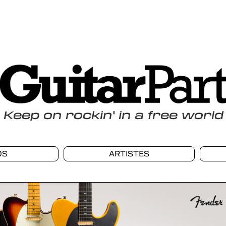
Keep
on
rockin
'
in a free world
OS
ARTISTES