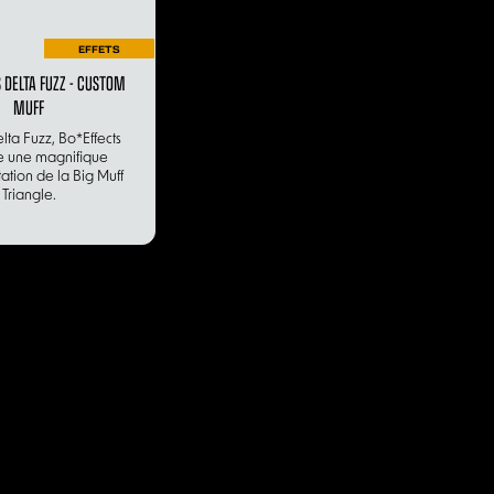
EFFETS
 DELTA FUZZ - CUSTOM
MUFF
lta Fuzz, Bo*Effects
 une magnifique
tation de la Big Muff
Triangle.