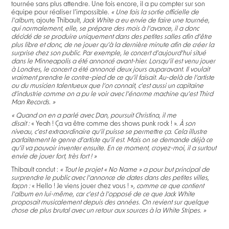
tournée sans plus attendre. Une fois encore, il a pu compter sur son
équipe pour réaliser l’impossible.
« Une fois la sortie officielle de
l’album,
ajoute Thibault,
Jack White a eu envie de faire une tournée,
qui normalement, elle, se prépare des mois à l’avance, il a donc
décidé de se produire uniquement dans des petites salles afin d’être
plus libre et donc, de ne jouer qu’à la dernière minute afin de créer la
surprise chez son public. Par exemple, le concert d’aujourd’hui situé
dans le Minneapolis a été annoncé avant-hier. Lorsqu’il est venu jouer
à Londres, le concert a été annoncé deux jours auparavant. Il voulait
vraiment prendre le contre-pied de ce qu’il faisait. Au-delà de l’artiste
ou du musicien talentueux que l’on connait, c’est aussi un capitaine
d’industrie comme on a pu le voir avec l’énorme machine qu’est Third
Man Records. »
« Quand on en a parlé avec Dan, poursuit Christina, il me
disait :
« Yeah ! Ça va être comme des shows punk rock ! ».
À son
niveau, c’est extraordinaire qu’il puisse se permettre ça. Cela illustre
parfaitement le genre d’artiste qu’il est. Mais on se demande déjà ce
qu’il va pouvoir inventer ensuite. En ce moment, croyez-moi, il a surtout
envie de jouer fort, très fort ! »
Thibault conclut :
« Tout le projet « No Name » a pour but principal de
surprendre le public avec l’annonce de dates dans des petites villes,
façon :
« Hello ! Je viens jouer chez vous ! »
, comme ce que contient
l’album en lui-même, car c’est à l’opposé de ce que Jack White
proposait musicalement depuis des années. On revient sur quelque
chose de plus brutal avec un retour aux sources à la White Stripes. »