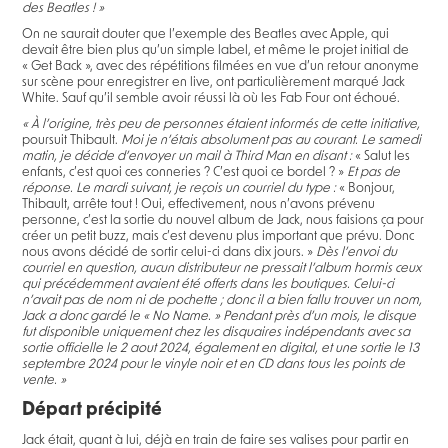
des Beatles ! »
On ne saurait douter que l’exemple des Beatles avec Apple, qui
devait être bien plus qu’un simple label, et même le projet initial de
« Get Back », avec des répétitions filmées en vue d’un retour anonyme
sur scène pour enregistrer en live, ont particulièrement marqué Jack
White. Sauf qu’il semble avoir réussi là où les Fab Four ont échoué.
« À l’origine, très peu de personnes étaient informés de cette initiative,
poursuit Thibault.
Moi je n’étais absolument pas au courant. Le samedi
matin, je décide d’envoyer un mail à Third Man en disant :
« Salut les
enfants, c’est quoi ces conneries ? C’est quoi ce bordel ? »
Et pas de
réponse. Le mardi suivant, je reçois un courriel du type :
« Bonjour,
Thibault, arrête tout ! Oui, effectivement, nous n’avons prévenu
personne, c’est la sortie du nouvel album de Jack, nous faisions ça pour
créer un petit buzz, mais c’est devenu plus important que prévu. Donc
nous avons décidé de sortir celui-ci dans dix jours. »
Dès l’envoi du
courriel en question, aucun distributeur ne pressait l’album hormis ceux
qui précédemment avaient été offerts dans les boutiques. Celui-ci
n’avait pas de nom ni de pochette ; donc il a bien fallu trouver un nom,
Jack a donc gardé le « No Name. » Pendant près d’un mois, le disque
fut disponible uniquement chez les disquaires indépendants avec sa
sortie officielle le 2 aout 2024, également en digital, et une sortie le 13
septembre 2024 pour le vinyle noir et en CD dans tous les points de
vente. »
Départ précipité
Jack était, quant à lui, déjà en train de faire ses valises pour partir en