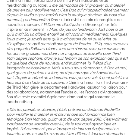
Christina Inman, responsable de Third Man Hardware et du
merchandising du label.
Il me demandait de lui procurer du matériel
de plus en plus régulièrement. C’est Dan qui m’appelait généralement
depuis le studio et j’entendais bien la musique derrière. Au bout d’un
moment, j’ai demandé à Dan :
« Jack est-il en train d’enregistrer de
nouvelles chansons ?
Et Dan me disait juste :
« Disons qu’il est très
inspiré en ce moment ! »
Mais, du jour au lendemain, Jack nous a dit
qu’il avait fini un album et qu’il devait sortir immédiatement. Quelques
jours avant, je savais juste qu’il avait besoin de tel ou tel effet, ou
d’expliquer ce qu’il cherchait aux gens de Fender... Et là, nous recevons
des paquets d’albums blancs, sans rien d’inscrit, avec pour mission de
les donner gratuitement dans nos magasins. Je travaille pour Third
Man depuis sept ans, alors je suis témoin de son excitation dès qu’il est
sur quelque chose de nouveau et d’excitant et, là, il était d’un
incroyable enthousiasme. Mais, si vous nous demandez, à Dan et moi,
quel genre de patron est Jack, on répondra que c’est avant tout un
ami. Depuis le début de la tournée, vous pouvez voir à quel point il est
heureux à ce stade de sa carrière. »
Christina Inman, la « third woman »
de Third Man gère le département Hardware, assurant la liaison pour
des collaborations, notamment Fender ou les Français d’Anasounds.
Son rôle reste essentiel également dans tout ce qui concerne le
merchandising.
« Dès les premières séances, j’étais présent au studio de Nashville
pour installer le matériel et m’assurer que tout fonctionnait bien,
témoigne Dan Mancini, guitar-tech de Jack depuis 2018. C’est vraiment
passionnant de travailler avec lui, de le voir aussi dynamique et
inspiré. J’ai commencé par m’occuper de tout son équipement en
tournée, mais, en studio, ça devient très différent. Jack me demande :