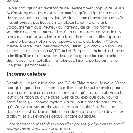
du rock.
Ce n’est pas qu’on en avait marre de l‘éminemment populaire
Seven
Nation Army
, mais force est de reconnaître qu’en dépit de la qualité
de ses compositions depuis, Jack White (un nom à rayer désormais ?)
n’avait toujours pas trouvé un remplaçant à ce titre entêtant.
L’accouchement aussi heureux qu’inattendu de ce « No Name »
semble n’avoir pour but que d’asséner des morceaux aussi addictifs,
pieds au plancher, sans temps mort, sans le moindre « filler » (pas la
moindre ballade), et un retour appuyé du côté de Détroit (MC5 ou
même le Ted Nugent période Amboy Dukes…), quand « No Jack » ne
fait pas un salut amical à AC/DC ou Led Zeppelin... Un hard rock moins
primitif qu’il en a l’air avec des déluges de guitare incandescente et un
chant ébouriffant. Cet album fait plus que friser la perfection il lui fait
une jolie « permanente ».
Inconnu célèbre
Depuis qu’il a son studio dans son QG de Third Man à Nashville, White
enregistre quand bon lui semble et il est bien le seul à savoir quand il
a de quoi remplir un album ou même si ce qu’il met en boîte verra le
jour d’une façon ou d’une autre. C’est ce qui explique que, pour la
première fois, « l’homme mystère » a pris tout le monde par surprise,
qu’il s’agisse de ses proches ou du reste de la planète. Parmi ces
derniers, Christina, Dan et Thibault ont dû s’adapter à l’une des sorties
d’album les plus étranges depuis l’origine du disque.
« J’ai commencé très tôt à savoir qu’il se passait quelque chose et qu’il
enregistrait de façon intensive
, raconte