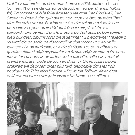
là. Il l’a vraiment fini au deuxième trimestre 2024,
explique Thibault
Guilhem, l’homme de confiance de Jack en France.
Une fois l’album
fini, il a commencé à le faire écouter à ses amis Ben Blackwell, Ben
Swank ; et Dave Buick, qui sont les trois responsables du label Third
Man Records avec lui. Ils. Il fait donc écouter cet album à toutes ces
personnes-là, pour qu’ils décident, à leur sens, si celui-ci est
extraordinaire ou non. Dans la mesure où c’est aussi un bon contre-
pied aux deux albums sortis précédemment. Il a également réfléchi à
sa stratégie de sortie en disant qu’il voulait rendre une nouvelle
tournure niveau marketing et sortie d’album. Les deux albums en
question étaient déjà disponibles en écoute déjà six mois à l’avance,
moi je les connaissais avant leur sortie officielle, cette fois il voulait
prendre tout le monde de court en disant : « On va sortir l’album
gratuitement deux semaines plus tard, disponible dans les trois
boutiques de Third Man Records. » De ce fait, l’album vinyle était
entièrement blanc avec juste inscrit « No Name » au milieu. »