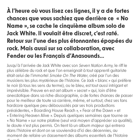
À l’heure où vous lisez ces lignes, il y a de fortes
chances que vous sachiez que derrière ce « No
Name », se cache le cinquième album solo de
Jack White. Il voulait être discret, c’est raté.
Retour sur l’une des plus étonnantes épopées du
rock. Mais aussi sur sa collaboration, avec
Fender ou les Français d’Anasounds…
Jusqu’à l’arrivée de Jack White avec son
Seven Nation Army
, le riff le
plus célèbre du rock et que l’on enseignait à tout apprenti guitariste
était celui de l’immortel
Smoke On The Water
, créé par l’un des
musiciens les plus mystérieux de l’histoire. Ce Jack « blanc » qui préfère
le noir (à tous les sens du terme), ou le bleu, est tout aussi intrigant et
imprévisible. Preuve en est cet album « secret » qui, loin d’être
anecdotique dans sa riche discographie, a de fortes chances de passer
pour le meilleur de toute sa carrière, même, et surtout, chez ses fans
hardcore quelque peu déboussolés par ses trois productions
précédentes, « Boarding House Reach », « Fear of the Dawn » et
« Entering Heaven Alive ». Depuis quelques semaines que tourne ce
« No Name » sur notre platine (seul vrai moyen d’apprécier sa qualité),
le doute n’est plus permis. On tient là un album majeur qui entrera
dans l’histoire et dont on se souviendra d’ici des décennies, au
moment de refaire un classement des albums essentiels de l’histoire