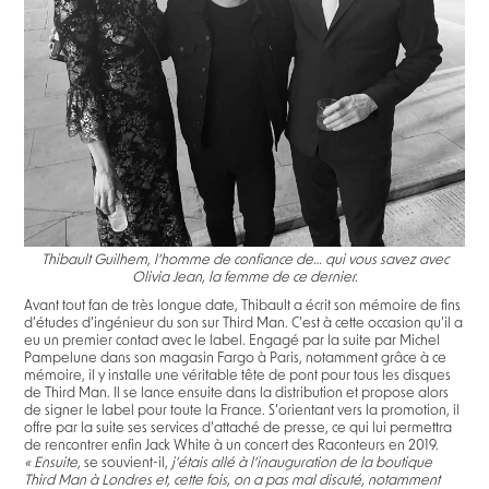
Thibault Guilhem, l’homme de confiance de… qui vous savez avec
Olivia Jean, la femme de ce dernier.
Avant tout fan de très longue date, Thibault a écrit son mémoire de fins
d’études d’ingénieur du son sur Third Man. C’est à cette occasion qu’il a
eu un premier contact avec le label. Engagé par la suite par Michel
Pampelune dans son magasin Fargo à Paris, notamment grâce à ce
mémoire, il y installe une véritable tête de pont pour tous les disques
de Third Man. Il se lance ensuite dans la distribution et propose alors
de signer le label pour toute la France. S’orientant vers la promotion, il
offre par la suite ses services d’attaché de presse, ce qui lui permettra
de rencontrer enfin Jack White à un concert des Raconteurs en 2019.
« Ensuite
, se souvient-il,
j’étais allé à l’inauguration de la boutique
Third Man à Londres et, cette fois, on a pas mal discuté, notamment