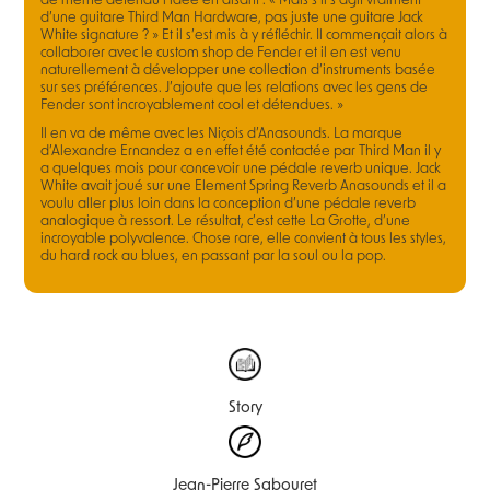
de même défendu l’idée en disant : « Mais s’il s’agit vraiment
d’une guitare Third Man Hardware, pas juste une guitare Jack
White signature ? » Et il s’est mis à y réfléchir. Il commençait alors à
collaborer avec le custom shop de Fender et il en est venu
naturellement à développer une collection d’instruments basée
sur ses préférences. J’ajoute que les relations avec les gens de
Fender sont incroyablement cool et détendues. »
Il en va de même avec les Niçois d’Anasounds. La marque
d’Alexandre Ernandez a en effet été contactée par Third Man il y
a quelques mois pour concevoir une pédale reverb unique. Jack
White avait joué sur une Element Spring Reverb Anasounds et il a
voulu aller plus loin dans la conception d’une pédale reverb
analogique à ressort. Le résultat, c’est cette La Grotte, d’une
incroyable polyvalence. Chose rare, elle convient à tous les styles,
du hard rock au blues, en passant par la soul ou la pop.
Story
Jean-Pierre Sabouret