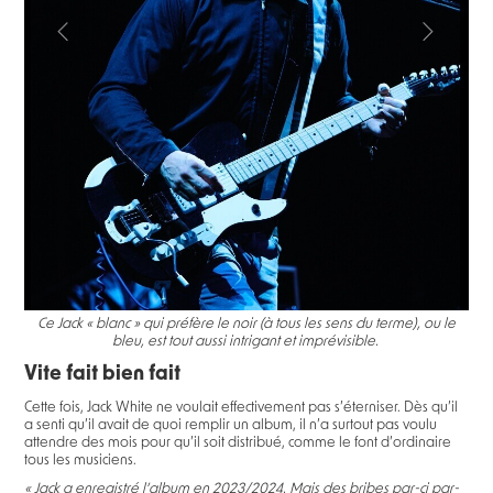
Ce Jack « blanc » qui préfère le noir (à tous les sens du terme), ou le
bleu, est tout aussi intrigant et imprévisible.
Vite fait bien fait
Cette fois, Jack White ne voulait effectivement pas s’éterniser. Dès qu’il
a senti qu’il avait de quoi remplir un album, il n’a surtout pas voulu
attendre des mois pour qu’il soit distribué, comme le font d’ordinaire
tous les musiciens.
« Jack a enregistré l’album en 2023/2024. Mais des bribes par-ci par-