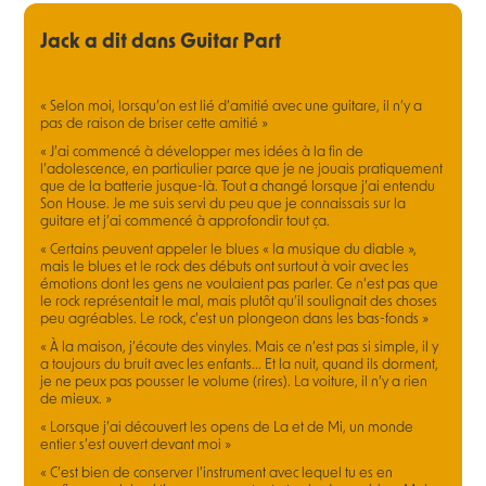
Jack a dit dans Guitar Part
« Selon moi, lorsqu’on est lié d’amitié avec une guitare, il n’y a
pas de raison de briser cette amitié »
« J’ai commencé à développer mes idées à la fin de
l’adolescence, en particulier parce que je ne jouais pratiquement
que de la batterie jusque-là. Tout a changé lorsque j’ai entendu
Son House. Je me suis servi du peu que je connaissais sur la
guitare et j’ai commencé à approfondir tout ça.
« Certains peuvent appeler le blues « la musique du diable »,
mais le blues et le rock des débuts ont surtout à voir avec les
émotions dont les gens ne voulaient pas parler. Ce n’est pas que
le rock représentait le mal, mais plutôt qu’il soulignait des choses
peu agréables. Le rock, c’est un plongeon dans les bas-fonds »
« À la maison, j’écoute des vinyles. Mais ce n’est pas si simple, il y
a toujours du bruit avec les enfants... Et la nuit, quand ils dorment,
je ne peux pas pousser le volume (rires). La voiture, il n’y a rien
de mieux. »
« Lorsque j’ai découvert les opens de La et de Mi, un monde
entier s’est ouvert devant moi »
« C’est bien de conserver l’instrument avec lequel tu es en