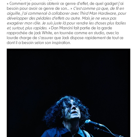
« Comment je pourrais obtenir ce genre d’effet, de quel gadget j’ai
besoin pour avoir ce genre de son… »
C’est comme ça que, de fil en
aiguille, j’ai commencé à collaborer avec Third Man Hardware, pour
développer des pédales d’effets ou autre. Mais je ne veux pas
exagérer mon rôle. Je suis juste là pour rendre les choses plus faciles
et, surtout, plus rapides. »
Dan Mancini fait partie de la garde
rapprochée de jack White, en tournée comme en studio, avec la
lourde charge de s’assurer que Jack dispose rapidement de tout ce
dont il a besoin selon son inspiration.