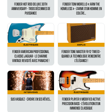
FENDER HOT ROD DELUXE 30TH
FENDER TOM MORELLO « ARM THE
ANNIVERSARY - TROIS DÉCENNIES DE
HOMELESS » - L’ARME D’UN HOMME EN
PUISSANCE
COLÈRE...
ÉLECTRIQUES
AMPLIS
FENDER AMERICAN PROFESSIONAL
FENDER TONE MASTER FR-12 TWEED -
CLASSIC JAGUAR - LE CHARME
QUAND LA TECHNOLOGIE RENCONTRE
VINTAGE REVISITÉ AVEC PANACHE !
L’ÉLÉGANCE !
INTERVIEWS
ÉLECTRIQUES
SUS VASQUEZ - CROIRE EN SES RÊVES...
FENDER PLAYER II MODIFIED ACTIVE
PRECISION BASS - L’ÉVOLUTION D’UN
IMMENSE CLASSIQUE