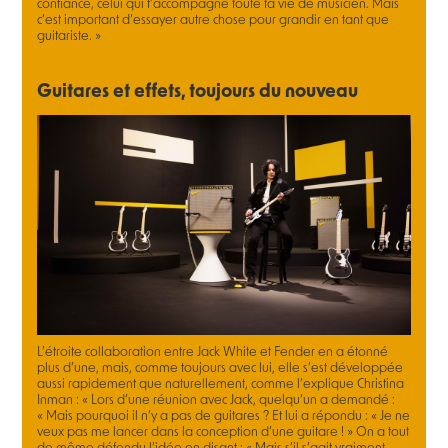
confiance, celui qui t’accompagne toute ta vie de musicien. Mais
c’est important d’essayer autre chose pour grandir en tant que
guitariste. »
Guitares et effets, toujours du nouveau
L’étroite collaboration entre Jack White et Fender en a étonné
plus d’une, mais, comme toujours avec lui, elle s’est développée
aussi rapidement que naturellement, comme l’explique Christina
Inman : « Lors d’une réunion avec Jack, quelqu’un a demandé :
« Mais pourquoi il n’y a pas de guitares ? Et lui a répondu : « Je ne
veux pas me lancer dans la conception d’une guitare ! » On a tout