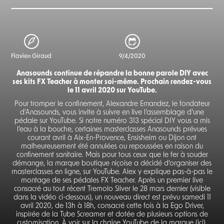
Flavien Giraud
9/4/2020
Anasounds continue de répandre la bonne parole DIY avec
ses kits FX Teacher à monter soi-même. Prochain rendez-vous
le 11 avril 2020 sur YouTube.
Pour tromper le confinement, Alexandre Ernandez, le fondateur
d'Anasounds, vous invite à suivre en live l’assemblage d’une
pédale sur YouTube. Si notre numéro 313 spécial DIY vous a mis
l’eau à la bouche, certaines masterclasses Anasounds prévues
courant avril à Aix-En-Provence, Ensisheim ou Dijon ont
malheureusement été annulées ou repoussées en raison du
confinement sanitaire. Mais pour tous ceux que le fer à souder
démange, la marque boutique niçoise a décidé d’organiser des
masterclasses en ligne, sur YouTube. Alex y explique pas-à-pas le
montage de ses pédales FX Teacher. Après un premier live
consacré au tout récent Tremolo Sliver le 28 mars dernier (visible
dans la vidéo ci-dessous), un nouveau direct est prévu samedi 11
avril 2020, de 13h à 18h, consacré cette fois à la Ego Driver,
inspirée de la Tube Screamer et dotée de plusieurs options de
customisation. À voir sur la chaîne YouTube de la marque (
ici
).