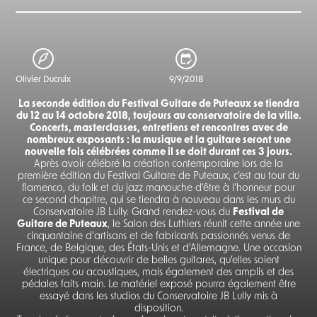
Olivier Ducruix
9/9/2018
La seconde édition du Festival Guitare de Puteaux se tiendra
du 12 au 14 octobre 2018, toujours au conservatoire de la ville.
Concerts, masterclasses, entretiens et rencontres avec de
nombreux exposants : la musique et la guitare seront une
nouvelle fois célébrées comme il se doit durant ces 3 jours.
Après avoir célébré la création contemporaine lors de la
première édition du Festival Guitare de Puteaux, c’est au tour du
flamenco, du folk et du jazz manouche d’être à l’honneur pour
ce second chapitre, qui se tiendra à nouveau dans les murs du
Conservatoire JB Lully. Grand rendez-vous du
Festival de
Guitare de Puteaux
, le Salon des Luthiers réunit cette année une
cinquantaine d'artisans et de fabricants passionnés venus de
France, de Belgique, des États-Unis et d’Allemagne. Une occasion
unique pour découvrir de belles guitares, qu’elles soient
électriques ou acoustiques, mais également des amplis et des
pédales faits main. Le matériel exposé pourra également être
essayé dans les studios du Conservatoire JB Lully mis à
disposition.