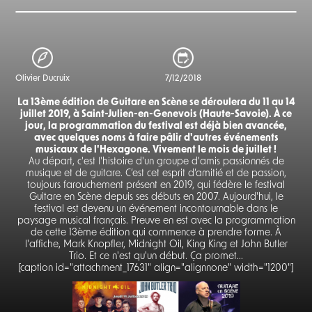
Olivier Ducruix
7/12/2018
La 13ème édition de Guitare en Scène se déroulera du 11 au 14
juillet 2019, à Saint-Julien-en-Genevois (Haute-Savoie). À ce
jour, la programmation du festival est déjà bien avancée,
avec quelques noms à faire pâlir d'autres événements
musicaux de l'Hexagone. Vivement le mois de juillet !
Au départ, c'est l'histoire d'un groupe d'amis passionnés de
musique et de guitare. C’est cet esprit d’amitié et de passion,
toujours farouchement présent en 2019, qui fédère le festival
Guitare en Scène depuis ses débuts en 2007. Aujourd'hui, le
festival est devenu un événement incontournable dans le
paysage musical français. Preuve en est avec la programmation
de cette 13ème édition qui commence à prendre forme. À
l'affiche, Mark Knopfler, Midnight Oil, King King et John Butler
Trio. Et ce n'est qu'un début. Ça promet...
[caption id="attachment_17631" align="alignnone" width="1200"]