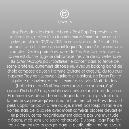
2/5/2016
Iggy Pop, dont le dernier album « Post Pop Depression » est
sorti en mars, a débuté sa tournée européenne par un concert
privé parisien le 02/05/2016, dans les studios de Canal+. Un
moment rare et intense pendant lequel l’iguane s’est donné sans
compter. Dès les premières notes de
Lust For Life
, le ton de la
soirée est donné. Iggy se débarrasse très vite de sa veste noire
sur
Sister Midnight
pour continuer le concert dans sa tenue de
scène préférée, autrement dit torse nu. Avec un backing band de
choix composé de Josh Homme (guitare et chœurs), du toujours
classieux Troy Van Leeuwen (guitare et claviers), de Dean Fertita
(guitare et claviers), du petit jeunot de service Matt Helders
(batterie) et de Matt Sweeney (basse), le chanteur, âgé
aujourd’hui de 69 ans, semble avoir pris un sacré coup de jeune.
Et même si ses déhanchements légendaires n’ont plus tout à fait
la même souplesse qu’avant, notre homme fait le show dès qu’il
peut. Captation pour la télé oblige, il n’est pas toujours facile de
voir les stars de la soirée avec moult caméras placées devant et
un plateau certes magnifiquement décoré par une multitude
d’écrans, mais sans une scène rehaussée. Du coup, Iggy Pop fait
régulièrement des passages dans le public, allant même jusqu’à