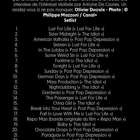
interview de l’intéressé réalisée par Antoine De Caunes. Un
rendez-vous à ne pas manquer.
Olivier Ducruix - Photo : ©
Philippe Mazzoni / Canal+
Setlist
Lust For Life (« Lust For Life »)
Sister Midnight (« The Idiot »)
American Valhalla (« Post Pop Depression »)
Sixteen (« Lust For Life »)
In The Lobby (« Post Pop Depression »)
Some Weird Sin (« Lust For Life »)
Funtime (« The Idiot »)
Tonight (« Lust For Life »)
Sunday (« Post Pop Depression »)
German Days (« Post Pop Depression »)
Mass Production (« The Idiot »)
Nightclubbing (« The Idiot »)
Gardenia (« Post Pop Depression »)
The Passenger (« Lust For Life »)
China Girl (« The Idiot »)
Break Into Your Heart (« Post Pop Depression »)
Fall In Love With Me (« Lust For Life »)
Repo Man (bande originale du film « Repo Man »)
Baby (« The Idiot »)
Chocolate Drops (« Post Pop Depression »)
Paraguay (« Post Pop Depression »)