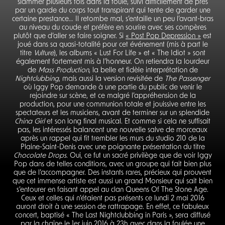
slammer plusieurs fois dans la foule, suivi difficilement de près
par un garde du corps tout transpirant qui tente de garder une
certaine prestance… Il retombe mal, s’entaille un peu l’avant-bras
au niveau du coude et préfère en sourire avec ses compères
plutôt que d’aller se faire soigner. Si
« Post Pop Depression »
est
joué dans sa quasi-totalité pour cet événement (mis à part le
titre
Vulture
), les albums « Lust For Life » et « The Idiot » sont
également fortement mis à l’honneur. On retiendra la lourdeur
de
Mass Production
, la belle et fidèle interprétation de
Nightclubbing
, mais aussi la version revisitée de
The Passenger
où Iggy Pop demande à une partie du public de venir le
rejoindre sur scène, et ce malgré l’appréhension de la
production, pour une communion totale et jouissive entre les
spectateurs et les musiciens, avant de terminer sur un splendide
China Girl
et son long final musical. Et comme si cela ne suffisait
pas, les intéressés balancent une nouvelle salve de morceaux
après un rappel qui fit trembler les murs du studio 210 de la
Plaine-Saint-Denis avec une poignante présentation du titre
Chocolate Drops
. Oui, ce fut un sacré privilège que de voir Iggy
Pop dans de telles conditions, avec un groupe qui fait bien plus
que de l’accompagner. Des instants rares, précieux qui prouvent
que cet immense artiste est aussi un grand Monsieur qui sait bien
s’entourer en faisant appel au clan Queens Of The Stone Age.
Ceux et celles qui n’étaient pas présents ce lundi 2 mai 2016
auront droit à une session de rattrapage. En effet, ce fabuleux
concert, baptisé « The Last Nightclubbing in Paris », sera diffusé
par la chaîne le 1er juin 2016 à 23h avec dans la foulée une