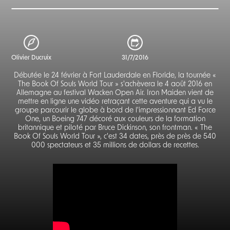
Olivier Ducruix
31/7/2016
Débutée le 24 février à Fort Lauderdale en Floride, la tournée «
The Book Of Souls World Tour » s'achèvera le 4 août 2016 en
Allemagne au festival Wacken Open Air. Iron Maiden vient de
mettre en ligne une vidéo retraçant cette aventure qui a vu le
groupe parcourir le globe à bord de l'impressionnant Ed Force
One, un Boeing 747 décoré aux couleurs de la formation
britannique et piloté par Bruce Dickinson, son frontman. « The
Book Of Souls World Tour », c'est 34 dates, près de près de 540
000 spectateurs et 35 millions de dollars de recettes.