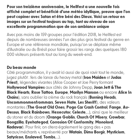
Pour son treizième anniversaire, le Hellfest a une nouvelle fois
affiché complet et bénéficié d’une météo idyllique, preuve que l'on
peut copiner avec Satan et être béni des Dieux. Voici un retour en
images sur un festival toujours au top, tant au niveau de son
excellente programmation que de son ambiance unique
Avec pas moins de 159 groupes pour l'édition 2018, le Hellfest est
depuis de nombreuses années l'un des plus gros festival du genre en
Europe et une référence mondiale, puisqu'on se déplace même
d’Australie ou du Brésil pour faire grossir les rangs des quelques 180
000 visiteurs présents tout au long du week-end.
Du beau monde
Côté programmation, il y avait ici aussi de quoi ravir tout le monde,
jugez plutôt : fers de lance du heavy metal (
Iron Maiden
et
Judas
Priest
), légendes vivantes (Alice Cooper et Joe Perry formant
Hollywood Vampires
aux côtés de Johnny Depp,
Joan Jett & The
Black Hearts
,
Rose Tattoo
,
Europe
,
Marilyn Manson
ou encore
Alice In
Chains
), sans oublier la crème du rock français (
Burning Heads
,
Uncommonmenfrommars
,
Seven Hate
,
Les Sheriff
), des valeurs
montantes (
The Great Old Ones
,
Pogo Car Crash Control
,
Fange
,
Au-
Dessus
,
Black Rainbows
,
Hexecutor
,
Celeste
,…), ainsi que le meilleur
du stoner et du doom (
Orange Goblin
,
Church Of Misery
,
Crowbar
,
Bongzilla
,
Eyehategod
,
Corrosion Of Conformity
,
Monolord
,
Kadavar
). Pour finir, on citera également le gang des « pas
beaux/méchants », représenté par
Watain
,
Dimu Borgir
,
Mysticium
,
Satyricon
,
Enslaved
,
Tombs
,…).