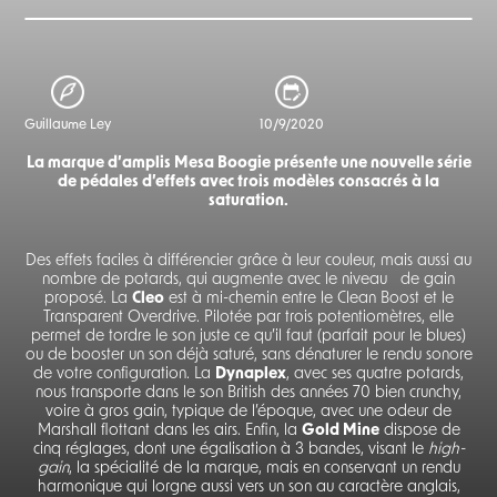
Guillaume Ley
10/9/2020
La marque d’amplis Mesa Boogie présente une nouvelle série
de pédales d’effets avec trois modèles consacrés à la
saturation.
Des effets faciles à différencier grâce à leur couleur, mais aussi au
nombre de potards, qui augmente avec le niveau de gain
proposé. La
Cleo
est à mi-chemin entre le Clean Boost et le
Transparent Overdrive. Pilotée par trois potentiomètres, elle
permet de tordre le son juste ce qu’il faut (parfait pour le blues)
ou de booster un son déjà saturé, sans dénaturer le rendu sonore
de votre configuration. La
Dynaplex
, avec ses quatre potards,
nous transporte dans le son British des années 70 bien crunchy,
voire à gros gain, typique de l’époque, avec une odeur de
Marshall flottant dans les airs. Enfin, la
Gold Mine
dispose de
cinq réglages, dont une égalisation à 3 bandes, visant le
high-
gain
, la spécialité de la marque, mais en conservant un rendu
harmonique qui lorgne aussi vers un son au caractère anglais,