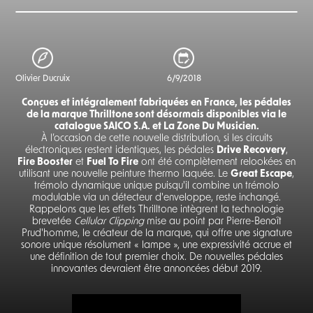
Olivier Ducruix
6/9/2018
Conçues et intégralement fabriquées en France, les pédales
de la marque Thrilltone sont désormais disponibles via le
catalogue SAICO S.A. et La Zone Du Musicien.
À l’occasion de cette nouvelle distribution, si les circuits
électroniques restent identiques, les pédales
Drive Recovery
,
Fire Booster
et
Fuel To Fire
ont été complètement relookées en
utilisant une nouvelle peinture thermo laquée. Le
Great Escape
,
trémolo dynamique unique puisqu'il combine un trémolo
modulable via un détecteur d'enveloppe, reste inchangé.
Rappelons que les effets Thrilltone intègrent la technologie
brevetée
Cellular Clipping
mise au point par Pierre-Benoît
Prud'homme, le créateur de la marque, qui offre une signature
sonore unique résolument « lampe », une expressivité accrue et
une définition de tout premier choix. De nouvelles pédales
innovantes devraient être annoncées début 2019.