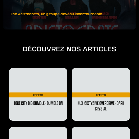
The Aristocrats, un groupe devenu incontournable
DÉCOUVREZ NOS ARTICLES
EFFETS
EFFETS
TONE CITY BIG RUMBLE - DUMBLE ON
NUX '6IXTY5IVE OVERDRIVE - DARK
CRYSTAL