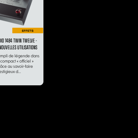
EFFETS
IO 1484 TWIN TWELVE -
NOUVELLES UTILISATIONS
ampli de légende dans
 compact « officiel »
râce au savoir-faire
estigieux d...