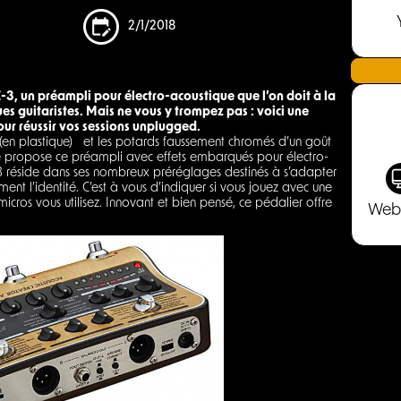
2/1/2018
C-3, un préampli pour électro-acoustique que l’on doit à la
s guitaristes. Mais ne vous y trompez pas : voici une
our réussir vos sessions unplugged.
er (en plastique) et les potards faussement chromés d’un goût
e propose ce préampli avec effets embarqués pour électro-
C-3 réside dans ses nombreux préréglages destinés à s’adapter
ent l’identité. C’est à vous d’indiquer si vous jouez avec une
cros vous utilisez. Innovant et bien pensé, ce pédalier offre
Web