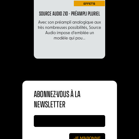
EFFETS
SOURCE AUDIO ZIO - PRÉAMPLI PLURIEL
Avec son préampli analogique aux
très nombreuses possibilités, Source
Audio impose d’emblée un
modèle qui pou...
ABONNEZ-VOUS À LA
NEWSLETTER