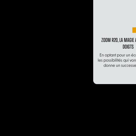
ZOOM R20, LA MAGIE 
DOIGTS
En optant pour un écr
les possibilités qui v
donne un successeu