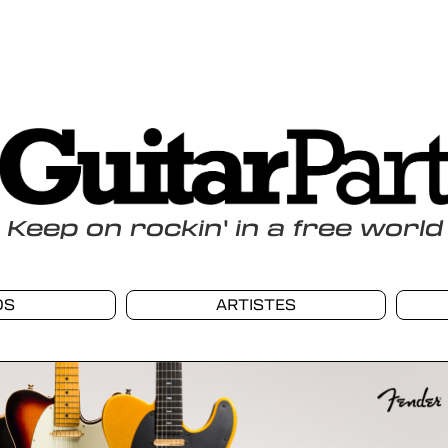
Keep
on
rockin
'
in a free world
OS
ARTISTES