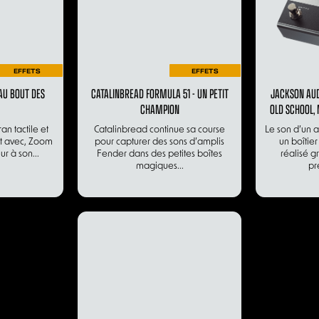
EFFETS
EFFETS
AU BOUT DES
CATALINBREAD FORMULA 51 - UN PETIT
JACKSON AUD
CHAMPION
OLD SCHOOL, 
an tactile et
Catalinbread continue sa course
Le son d’un 
ont avec, Zoom
pour capturer des sons d’amplis
un boîtier
r à son...
Fender dans des petites boîtes
réalisé g
magiques...
pr